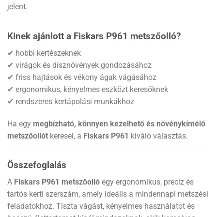
jelent.
Kinek ajánlott a Fiskars P961 metszőolló?
✔ hobbi kertészeknek
✔ virágok és dísznövények gondozásához
✔ friss hajtások és vékony ágak vágásához
✔ ergonomikus, kényelmes eszközt keresőknek
✔ rendszeres kertápolási munkákhoz
Ha egy
megbízható, könnyen kezelhető és növénykímélő
metszőollót
keresel, a
Fiskars P961
kiváló választás.
Összefoglalás
A
Fiskars P961 metszőolló
egy ergonomikus, precíz és
tartós kerti szerszám, amely ideális a mindennapi metszési
feladatokhoz. Tiszta vágást, kényelmes használatot és