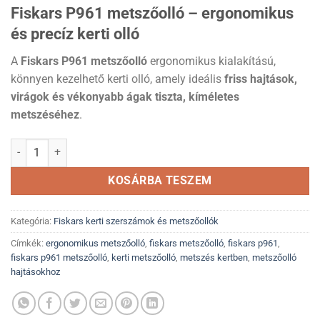
Fiskars P961 metszőolló – ergonomikus
és precíz kerti olló
A
Fiskars P961 metszőolló
ergonomikus kialakítású,
könnyen kezelhető kerti olló, amely ideális
friss hajtások,
virágok és vékonyabb ágak tiszta, kíméletes
metszéséhez
.
Fiskars P961 metszőolló mennyiség
KOSÁRBA TESZEM
Kategória:
Fiskars kerti szerszámok és metszőollók
Címkék:
ergonomikus metszőolló
,
fiskars metszőolló
,
fiskars p961
,
fiskars p961 metszőolló
,
kerti metszőolló
,
metszés kertben
,
metszőolló
hajtásokhoz