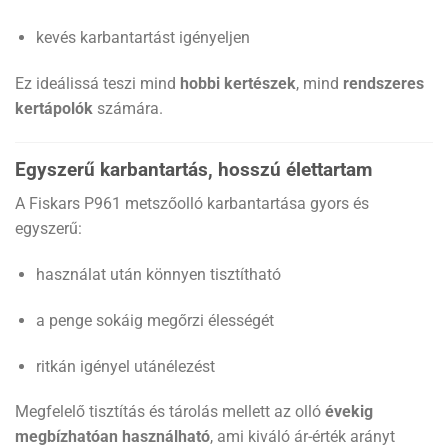
kevés karbantartást igényeljen
Ez ideálissá teszi mind
hobbi kertészek
, mind
rendszeres
kertápolók
számára.
Egyszerű karbantartás, hosszú élettartam
A Fiskars P961 metszőolló karbantartása gyors és
egyszerű:
használat után könnyen tisztítható
a penge sokáig megőrzi élességét
ritkán igényel utánélezést
Megfelelő tisztítás és tárolás mellett az olló
évekig
megbízhatóan használható
, ami kiváló ár-érték arányt