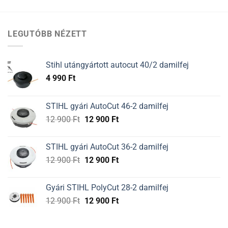
LEGUTÓBB NÉZETT
Stihl utángyártott autocut 40/2 damilfej
4 990
Ft
STIHL gyári AutoCut 46-2 damilfej
Original
Current
12 900
Ft
12 900
Ft
price
price
was:
is:
STIHL gyári AutoCut 36-2 damilfej
12
12
Original
Current
12 900
Ft
12 900
Ft
900 Ft.
900 Ft.
price
price
was:
is:
Gyári STIHL PolyCut 28-2 damilfej
12
12
Original
Current
12 900
Ft
12 900
Ft
900 Ft.
900 Ft.
price
price
was:
is: