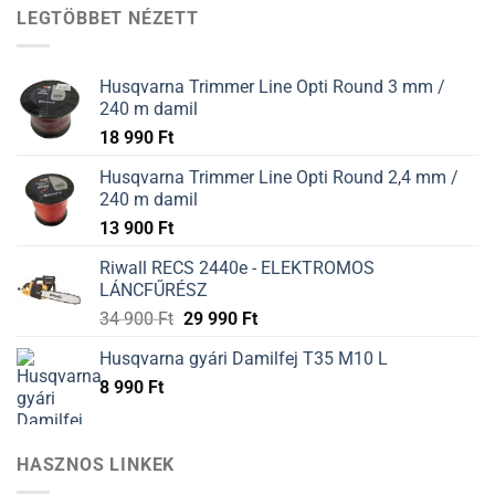
12
12
LEGTÖBBET NÉZETT
900 Ft.
900 Ft.
Husqvarna Trimmer Line Opti Round 3 mm /
240 m damil
18 990
Ft
Husqvarna Trimmer Line Opti Round 2,4 mm /
240 m damil
13 900
Ft
Riwall RECS 2440e - ELEKTROMOS
LÁNCFŰRÉSZ
34 900
Ft
29 990
Ft
Husqvarna gyári Damilfej T35 M10 L
8 990
Ft
HASZNOS LINKEK