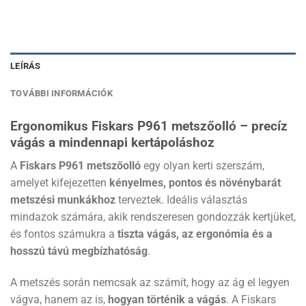
LEÍRÁS
TOVÁBBI INFORMÁCIÓK
Ergonomikus Fiskars P961 metszőolló – precíz
vágás a mindennapi kertápoláshoz
A
Fiskars P961 metszőolló
egy olyan kerti szerszám,
amelyet kifejezetten
kényelmes, pontos és növénybarát
metszési munkákhoz
terveztek. Ideális választás
mindazok számára, akik rendszeresen gondozzák kertjüket,
és fontos számukra a
tiszta vágás, az ergonómia és a
hosszú távú megbízhatóság
.
A metszés során nemcsak az számít, hogy az ág el legyen
vágva, hanem az is,
hogyan történik a vágás
. A Fiskars