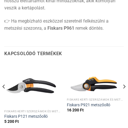
hosszú élettartamot kínál mindazoknak, akik komolyan
veszik a kertápolást.
👉 Ha megbízható eszközzel szeretnél felkészülni a
metszési szezonra, a
Fiskars P961
remek döntés.
KAPCSOLÓDÓ TERMÉKEK
FISKARS KERTI SZERSZÁMOK ÉS METSZŐOLLÓK
Fiskars P921 metszőolló
16 200
Ft
FISKARS KERTI SZERSZÁMOK ÉS METSZŐOLLÓK
Fiskars P121 metszőolló
5 200
Ft