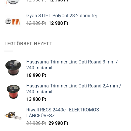
900 Ft.
900 Ft.
price
price
was:
is:
Gyári STIHL PolyCut 28-2 damilfej
12
12
Original
Current
12 900
Ft
12 900
Ft
900 Ft.
900 Ft.
price
price
was:
is:
12
12
LEGTÖBBET NÉZETT
900 Ft.
900 Ft.
Husqvarna Trimmer Line Opti Round 3 mm /
240 m damil
18 990
Ft
Husqvarna Trimmer Line Opti Round 2,4 mm /
240 m damil
13 900
Ft
Riwall RECS 2440e - ELEKTROMOS
LÁNCFŰRÉSZ
34 900
Ft
29 990
Ft