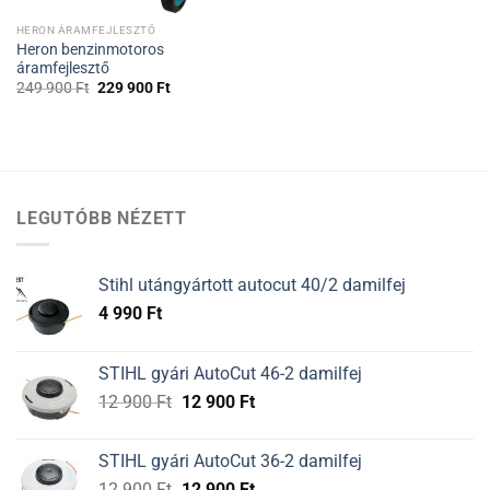
HERON ÁRAMFEJLESZTŐ
Heron benzinmotoros
áramfejlesztő
249 900
Ft
229 900
Ft
LEGUTÓBB NÉZETT
Stihl utángyártott autocut 40/2 damilfej
4 990
Ft
STIHL gyári AutoCut 46-2 damilfej
Original
Current
12 900
Ft
12 900
Ft
price
price
was:
is:
STIHL gyári AutoCut 36-2 damilfej
12
12
Original
Current
12 900
Ft
12 900
Ft