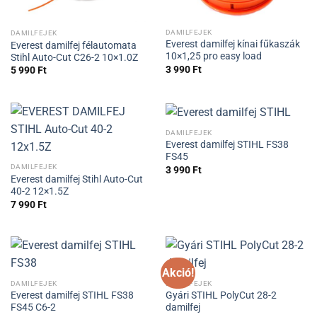
DAMILFEJEK
DAMILFEJEK
Everest damilfej kínai fűkaszák
Everest damilfej félautomata
10×1,25 pro easy load
Stihl Auto-Cut C26-2 10×1.0Z
3 990
Ft
5 990
Ft
DAMILFEJEK
Everest damilfej STIHL FS38
FS45
DAMILFEJEK
3 990
Ft
Everest damilfej Stihl Auto-Cut
40-2 12×1.5Z
7 990
Ft
Akció!
DAMILFEJEK
DAMILFEJEK
Everest damilfej STIHL FS38
Gyári STIHL PolyCut 28-2
FS45 C6-2
damilfej