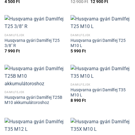
Original
Current
4 500
Ft
12 900
Ft
12 900
Ft
price
price
was:
is:
12
12
900 Ft.
900 Ft.
DAMILFEJEK
DAMILFEJEK
Husqvarna gyári Damilfej T25
Husqvarna gyári Damilfej T25
3/8″ R
M10 L
7 990
Ft
5 990
Ft
DAMILFEJEK
Husqvarna gyári Damilfej T35
DAMILFEJEK
M10 L
Husqvarna gyári Damilfej T25B
8 990
Ft
M10 akkumulátoroshoz