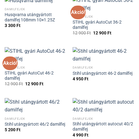
DAMILFEJEK
Akció!
Husqvarna utángyártott
DAMILFEJEK
damilfej 108mm 10×1.25Z
STIHL gyári AutoCut 36-2
3 300
Ft
damilfej
Original
Current
12 900
Ft
12 900
Ft
price
price
was:
is:
12
12
900 Ft.
900 Ft.
Akció!
DAMILFEJEK
DAMILFEJEK
STIHL gyári AutoCut 46-2
Stihl utángyártott 46-2 damilfej
damilfej
4 950
Ft
Original
Current
12 900
Ft
12 900
Ft
price
price
was:
is:
12
12
900 Ft.
900 Ft.
DAMILFEJEK
DAMILFEJEK
Stihl utángyártott autocut 40/2
Stihl utángyártott 46/2 damilfej
damilfej
5 200
Ft
4 990
Ft