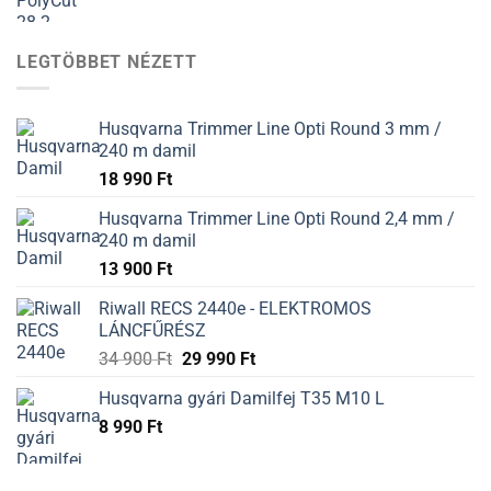
price
price
was:
is:
12
12
LEGTÖBBET NÉZETT
900 Ft.
900 Ft.
Husqvarna Trimmer Line Opti Round 3 mm /
240 m damil
18 990
Ft
Husqvarna Trimmer Line Opti Round 2,4 mm /
240 m damil
13 900
Ft
Riwall RECS 2440e - ELEKTROMOS
LÁNCFŰRÉSZ
34 900
Ft
29 990
Ft
Husqvarna gyári Damilfej T35 M10 L
8 990
Ft