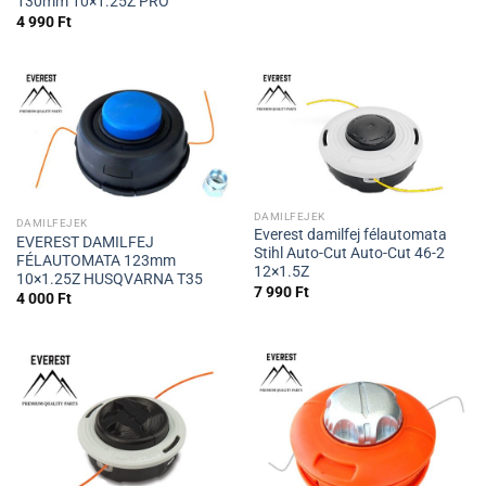
130mm 10×1.25Z PRO
4 990
Ft
DAMILFEJEK
DAMILFEJEK
Everest damilfej félautomata
EVEREST DAMILFEJ
Stihl Auto-Cut Auto-Cut 46-2
FÉLAUTOMATA 123mm
12×1.5Z
10×1.25Z HUSQVARNA T35
7 990
Ft
4 000
Ft