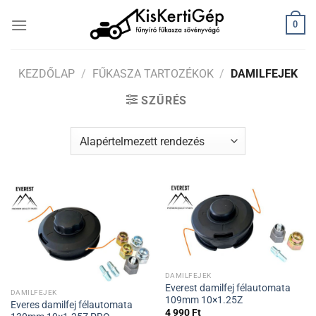
Skip
0
to
content
KEZDŐLAP
/
FŰKASZA TARTOZÉKOK
/
DAMILFEJEK
SZŰRÉS
DAMILFEJEK
Everest damilfej félautomata
DAMILFEJEK
109mm 10×1.25Z
Everes damilfej félautomata
4 990
Ft