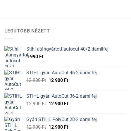
LEGUTÓBB NÉZETT
Stihl utángyártott autocut 40/2 damilfej
4 990
Ft
STIHL gyári AutoCut 46-2 damilfej
Original
Current
12 900
Ft
12 900
Ft
price
price
was:
is:
STIHL gyári AutoCut 36-2 damilfej
12
12
Original
Current
12 900
Ft
12 900
Ft
900 Ft.
900 Ft.
price
price
was:
is:
Gyári STIHL PolyCut 28-2 damilfej
12
12
Original
Current
12 900
Ft
12 900
Ft
900 Ft.
900 Ft.