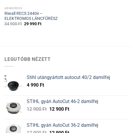
ARUKERESO
Riwall RECS 2440e –
ELEKTROMOS LÁNCFŰRÉSZ
34 900
Ft
29 990
Ft
LEGUTÓBB NÉZETT
Stihl utángyártott autocut 40/2 damilfej
4 990
Ft
STIHL gyári AutoCut 46-2 damilfej
Original
Current
12 900
Ft
12 900
Ft
price
price
was:
is:
STIHL gyári AutoCut 36-2 damilfej
12
12
Original
Current
12 900
Ft
12 900
Ft