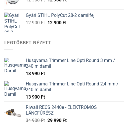
900 Ft.
900 Ft.
price
price
was:
is:
Gyári STIHL PolyCut 28-2 damilfej
12
12
Original
Current
12 900
Ft
12 900
Ft
900 Ft.
900 Ft.
price
price
was:
is:
12
12
LEGTÖBBET NÉZETT
900 Ft.
900 Ft.
Husqvarna Trimmer Line Opti Round 3 mm /
240 m damil
18 990
Ft
Husqvarna Trimmer Line Opti Round 2,4 mm /
240 m damil
13 900
Ft
Riwall RECS 2440e - ELEKTROMOS
LÁNCFŰRÉSZ
34 900
Ft
29 990
Ft