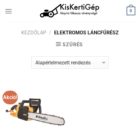
Skip
0
to
content
KEZDŐLAP
/
ELEKTROMOS LÁNCFŰRÉSZ
SZŰRÉS
Akció!