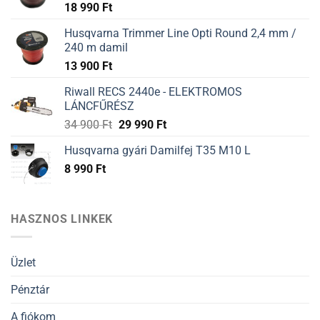
18 990
Ft
Husqvarna Trimmer Line Opti Round 2,4 mm /
240 m damil
13 900
Ft
Riwall RECS 2440e - ELEKTROMOS
LÁNCFŰRÉSZ
34 900
Ft
29 990
Ft
Husqvarna gyári Damilfej T35 M10 L
8 990
Ft
HASZNOS LINKEK
Üzlet
Pénztár
A fiókom