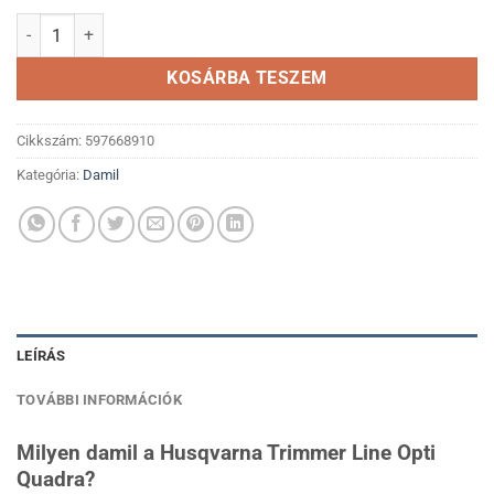
Husqvarna Trimmer Line Opti Quadra 2,7 mm / 55 m damil mennyis
KOSÁRBA TESZEM
Cikkszám:
597668910
Kategória:
Damil
LEÍRÁS
TOVÁBBI INFORMÁCIÓK
Milyen damil a Husqvarna Trimmer Line Opti
Quadra?