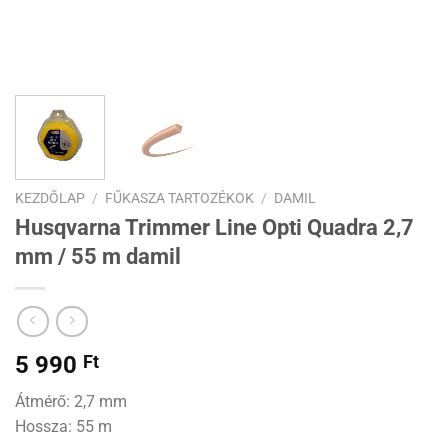
KEZDŐLAP
/
FŰKASZA TARTOZÉKOK
/
DAMIL
Husqvarna Trimmer Line Opti Quadra 2,7
mm / 55 m damil
5 990
Ft
Átmérő: 2,7 mm
Hossza: 55 m