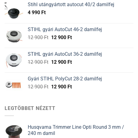
Stihl utángyártott autocut 40/2 damilfej
4 990
Ft
STIHL gyári AutoCut 46-2 damilfej
Original
Current
12 900
Ft
12 900
Ft
price
price
was:
is:
STIHL gyári AutoCut 36-2 damilfej
12
12
Original
Current
12 900
Ft
12 900
Ft
900 Ft.
900 Ft.
price
price
was:
is:
Gyári STIHL PolyCut 28-2 damilfej
12
12
Original
Current
12 900
Ft
12 900
Ft
900 Ft.
900 Ft.
price
price
was:
is:
12
12
LEGTÖBBET NÉZETT
900 Ft.
900 Ft.
Husqvarna Trimmer Line Opti Round 3 mm /
240 m damil