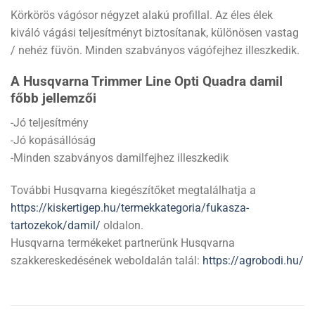
Körkörös vágósor négyzet alakú profillal. Az éles élek
kiváló vágási teljesítményt biztosítanak, különösen vastag
/ nehéz füvön. Minden szabványos vágófejhez illeszkedik.
A Husqvarna Trimmer Line Opti Quadra damil
főbb jellemzői
-Jó teljesítmény
-Jó kopásállóság
-Minden szabványos damilfejhez illeszkedik
További Husqvarna kiegészítőket megtalálhatja a
https://kiskertigep.hu/termekkategoria/fukasza-
tartozekok/damil/
oldalon.
Husqvarna termékeket partnerünk Husqvarna
szakkereskedésének weboldalán talál:
https://agrobodi.hu/