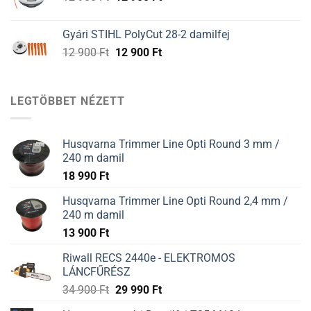
price
price
was:
is:
Gyári STIHL PolyCut 28-2 damilfej
12
12
Original
Current
12 900
Ft
12 900
Ft
900 Ft.
900 Ft.
price
price
was:
is:
12
12
LEGTÖBBET NÉZETT
900 Ft.
900 Ft.
Husqvarna Trimmer Line Opti Round 3 mm /
240 m damil
18 990
Ft
Husqvarna Trimmer Line Opti Round 2,4 mm /
240 m damil
13 900
Ft
Riwall RECS 2440e - ELEKTROMOS
LÁNCFŰRÉSZ
34 900
Ft
29 990
Ft