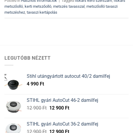
Posted in
Hasznos információk
|
Tagged
fiskars kerti szerszám
,
fiskars
metszőolló
,
kerti metszőolló
,
metszés tavasszal
,
metszőolló tavaszi
metszéshez
,
tavaszi kertápolás
LEGUTÓBB NÉZETT
Stihl utángyártott autocut 40/2 damilfej
4 990
Ft
STIHL gyári AutoCut 46-2 damilfej
Original
Current
12 900
Ft
12 900
Ft
price
price
was:
is:
STIHL gyári AutoCut 36-2 damilfej
12
12
Original
Current
12 900
Ft
12 900
Ft
900 Ft.
900 Ft.