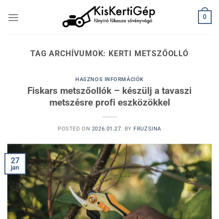
Skip
0
to
content
TAG ARCHÍVUMOK:
KERTI METSZŐOLLÓ
HASZNOS INFORMÁCIÓK
Fiskars metszőollók – készülj a tavaszi
metszésre profi eszközökkel
POSTED ON
2026.01.27.
BY
FRUZSINA
27
jan