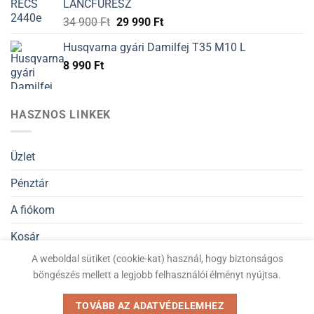
LÁNCFŰRÉSZ
34 900
Ft
29 990
Ft
Husqvarna gyári Damilfej T35 M10 L
8 990
Ft
HASZNOS LINKEK
Üzlet
Pénztár
A fiókom
Kosár
A weboldal sütiket (cookie-kat) használ, hogy biztonságos
Általános Szerződési Feltételek
böngészés mellett a legjobb felhasználói élményt nyújtsa.
Adatvédelmi nyilatkozat
TOVÁBB AZ ADATVÉDELEMHEZ