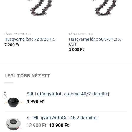
LÁNC 72 3/25 1.5
LÁNC 50 3/8 1.3
Husqvarna lánc 50 3/8 1,3 X-
Husqvarna lánc 72 3/25 1,5
CUT
7 200
Ft
5 000
Ft
LEGUTÓBB NÉZETT
Stihl utángyártott autocut 40/2 damilfej
4 990
Ft
STIHL gyári AutoCut 46-2 damilfej
Original
Current
12 900
Ft
12 900
Ft
price
price