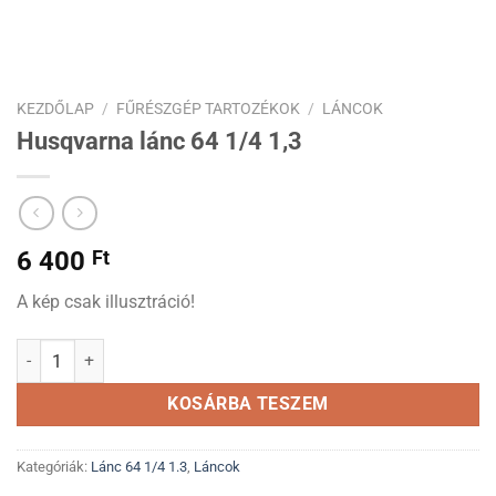
KEZDŐLAP
/
FŰRÉSZGÉP TARTOZÉKOK
/
LÁNCOK
Husqvarna lánc 64 1/4 1,3
6 400
Ft
A kép csak illusztráció!
Husqvarna lánc 64 1/4 1,3 mennyiség
KOSÁRBA TESZEM
Kategóriák:
Lánc 64 1/4 1.3
,
Láncok