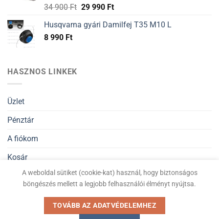
34 900
Ft
29 990
Ft
Husqvarna gyári Damilfej T35 M10 L
8 990
Ft
HASZNOS LINKEK
Üzlet
Pénztár
A fiókom
Kosár
A weboldal sütiket (cookie-kat) használ, hogy biztonságos
Általános Szerződési Feltételek
böngészés mellett a legjobb felhasználói élményt nyújtsa.
Adatvédelmi nyilatkozat
TOVÁBB AZ ADATVÉDELEMHEZ