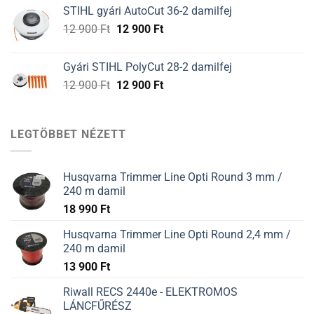
was:
is:
STIHL gyári AutoCut 36-2 damilfej
12
12
Original
Current
12 900
Ft
12 900
Ft
900 Ft.
900 Ft.
price
price
was:
is:
Gyári STIHL PolyCut 28-2 damilfej
12
12
Original
Current
12 900
Ft
12 900
Ft
900 Ft.
900 Ft.
price
price
was:
is:
12
12
LEGTÖBBET NÉZETT
900 Ft.
900 Ft.
Husqvarna Trimmer Line Opti Round 3 mm /
240 m damil
18 990
Ft
Husqvarna Trimmer Line Opti Round 2,4 mm /
240 m damil
13 900
Ft
Riwall RECS 2440e - ELEKTROMOS
LÁNCFŰRÉSZ