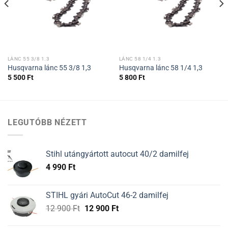
LÁNC 55 3/8 1.3
LÁNC 58 1/4 1.3
Husqvarna lánc 55 3/8 1,3
Husqvarna lánc 58 1/4 1,3
5 500
Ft
5 800
Ft
LEGUTÓBB NÉZETT
Stihl utángyártott autocut 40/2 damilfej
4 990
Ft
STIHL gyári AutoCut 46-2 damilfej
Original
Current
12 900
Ft
12 900
Ft
price
price