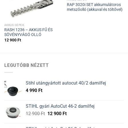
RAP 3020i SET akkumulátoros
metszőolló (akkuval és töltővel)
AKKUS GÉPEK
RASH 1236 – AKKUS FŰ ÉS
SÖVÉNYVÁGÓ OLLÓ
12 900
Ft
LEGUTÓBB NÉZETT
Stihl utángyártott autocut 40/2 damilfej
4 990
Ft
STIHL gyári AutoCut 46-2 damilfej
Original
Current
12 900
Ft
12 900
Ft
price
price
was:
is: