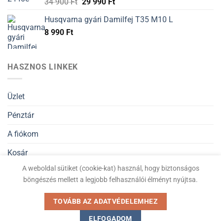
34 900
Ft
29 990
Ft
Husqvarna gyári Damilfej T35 M10 L
8 990
Ft
HASZNOS LINKEK
Üzlet
Pénztár
A fiókom
Kosár
A weboldal sütiket (cookie-kat) használ, hogy biztonságos
Általános Szerződési Feltételek
böngészés mellett a legjobb felhasználói élményt nyújtsa.
Adatvédelmi nyilatkozat
TOVÁBB AZ ADATVÉDELEMHEZ
ELFOGADOM