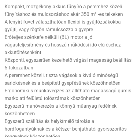
Kompakt, mozgékony akkus fűnyíró a peremhez közeli
fűnyíráshoz és mulcsozáshoz akár 350 m² -es telkeken
A lenyírt füvet választhatóan flexibilis gyűjtőzsákokba
gyűjti, vagy rögtön rámulcsozza a gyepre
Erőteljes szénkefe nélküli (BL) motor a jó
vágásteljesítmény és hosszú működési idő eléréséhez
akkutöltésenként
Központi, egyszerűen kezelhető vágási magasság beállítás
5 fokozatban
A peremhez közeli, tiszta vágások a kiváló minőségű
sarlókésnek és a beépített gyepfésűnek köszöhnetően
Ergonomikus munkavégzés az állítható magasságú gumis
markolati felületű tolószárnak köszönhetően
Egyszerű manőverezés a könnyű műanyag fedélnek
köszönhetően
Egyszerű szállítás és helykímélő tárolás a
hordfogantyúknak és a kétszer behjatható, gyorsszorítós
kengyelnek köszönhetően