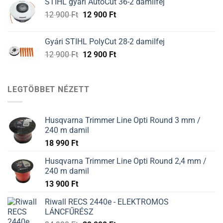
STIHL gyári AutoCut 36-2 damilfej
12
12
Original
Current
12 900
Ft
12 900
Ft
900 Ft.
900 Ft.
price
price
was:
is:
Gyári STIHL PolyCut 28-2 damilfej
12
12
Original
Current
12 900
Ft
12 900
Ft
900 Ft.
900 Ft.
price
price
was:
is:
12
12
LEGTÖBBET NÉZETT
900 Ft.
900 Ft.
Husqvarna Trimmer Line Opti Round 3 mm /
240 m damil
18 990
Ft
Husqvarna Trimmer Line Opti Round 2,4 mm /
240 m damil
13 900
Ft
Riwall RECS 2440e - ELEKTROMOS
LÁNCFŰRÉSZ