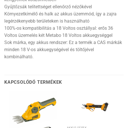
Gyűjtőzsák telítettséget ellenőrző nézőkével
Környezetkímélő és halk az akkus üzemmód, így a zajra
legérzékenyebb területeken is használható
100%-os kompatibilitás a 18 Voltos osztállyal: erős 36
Voltos üzemelés két Metabo 18 Voltos akkuegységgel
Sok márka, egy akkus rendszer: Ez a termék a CAS márkák
minden 18 V-os akkuegységével és töltőjével
kombinálható.
KAPCSOLÓDÓ TERMÉKEK
AKKUS GÉPEK