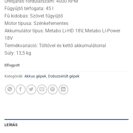
Üresjárati fordulatszám: 4000 RPM
Fűgyűjtő térfogata: 45 l
Fű kidobás: Szövet fűgyűjtő
Motor típusa: Szénkefementes
Akkumulátor típus: Metabo Li-HD 18V, Metabo Li-Power
18V
Termékvariáció: Töltővel és kettő akkumulátorral
Súly: 13,5 kg
Elfogyott
Kategóriák:
Akkus gépek
,
Dobozsérült gépek
LEÍRÁS