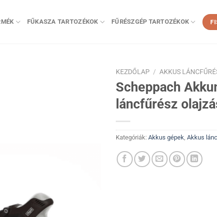
RMÉK
FŰKASZA TARTOZÉKOK
FŰRÉSZGÉP TARTOZÉKOK
F
KEZDŐLAP
/
AKKUS LÁNCFŰRÉ
Scheppach Akkum
láncfűrész olajzá
Kategóriák:
Akkus gépek
,
Akkus lánc