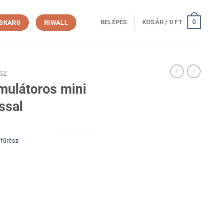
0
BELÉPÉS
KOSÁR /
0
FT
ISKARS
RIWALL
SZ
ulátoros mini
ssal
fűrész