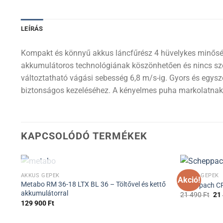
LEÍRÁS
Kompakt és könnyű akkus láncfűrész 4 hüvelykes minőségi
akkumulátoros technológiának köszönhetően és nincs szen
változtatható vágási sebesség 6,8 m/s-ig. Gyors és egys
biztonságos kezeléséhez. A kényelmes puha markolatnak 
KAPCSOLÓDÓ TERMÉKEK
ELFOGYOTT
AKKUS GÉPEK
AKKUS GÉPEK
Akció!
Metabo RM 36-18 LTX BL 36 – Töltővel és kettő
Scheppach C
akkumulátorral
21 490
Ft
21
129 900
Ft