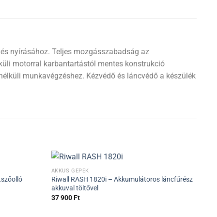
z és nyírásához. Teljes mozgásszabadság az
üli motorral karbantartástól mentes konstrukció
s nélküli munkavégzéshez. Kézvédő és láncvédő a készülék
AKKUS GÉPEK
AKK
Akc
szőolló
Riwall RASH 1820i – Akkumulátoros láncfűrész
Sch
akkuval töltővel
21
37 900
Ft