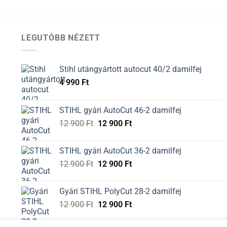
LEGUTÓBB NÉZETT
Stihl utángyártott autocut 40/2 damilfej
4 990
Ft
STIHL gyári AutoCut 46-2 damilfej
Original
Current
12 900
Ft
12 900
Ft
price
price
was:
is:
STIHL gyári AutoCut 36-2 damilfej
12
12
Original
Current
12 900
Ft
12 900
Ft
900 Ft.
900 Ft.
price
price
was:
is:
Gyári STIHL PolyCut 28-2 damilfej
12
12
Original
Current
12 900
Ft
12 900
Ft
900 Ft.
900 Ft.
price
price
was:
is: