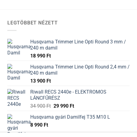
LEGTÖBBET NÉZETT
Husqvarna Trimmer Line Opti Round 3 mm /
240 m damil
18 990
Ft
Husqvarna Trimmer Line Opti Round 2,4 mm /
240 m damil
13 900
Ft
Riwall RECS 2440e - ELEKTROMOS
LÁNCFŰRÉSZ
34 900
Ft
29 990
Ft
Husqvarna gyári Damilfej T35 M10 L
8 990
Ft