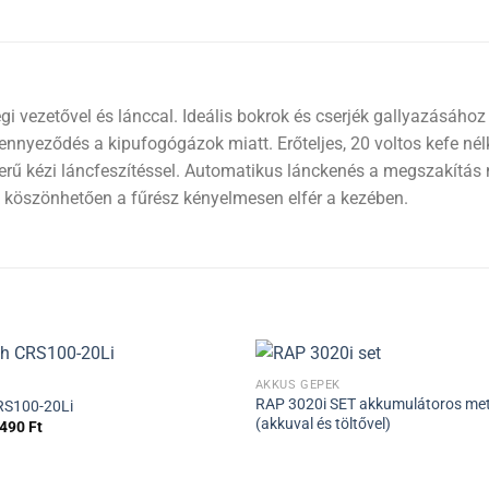
 vezetővel és lánccal. Ideális bokrok és cserjék gallyazásáho
nyeződés a kipufogógázok miatt. Erőteljes, 20 voltos kefe nélk
zerű kézi láncfeszítéssel. Automatikus lánckenés a megszakítá
köszönhetően a fűrész kényelmesen elfér a kezében.
AKKUS GÉPEK
RAP 3020i SET akkumulátoros met
RS100-20Li
(akkuval és töltővel)
 490
Ft