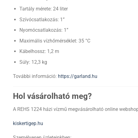
Tartály mérete: 24 liter
Szívócsatlakozás: 1”
Nyomócsatlakozás: 1”
Maximális vízhőmérséklet: 35 °C
Kábelhossz: 1,2 m
Súly: 12,3 kg
További információ:
https://garland.hu
Hol vásárolható meg?
A REHS 1224 házi vízmű megvásárolható online websho
kiskertigep.hu
Személyesen üzleteinkben: