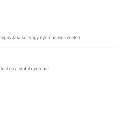
p megnyitásakor vagy nyomásesés esetén.
ítést és a stabil nyomást.