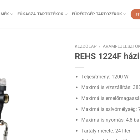
RMÉK
FŰKASZA TARTOZÉKOK
FŰRÉSZGÉP TARTOZÉKOK
F
KEZDŐLAP
/
ÁRAMFEJLESZTŐK
REHS 1224F házi
Teljesítmény: 1200 W
Maximális vízszállítás: 38
Maximális emelőmagassá
Maximális szívómélység: 
Maximális nyomás: 4,8 ba
Tartály mérete: 24 liter