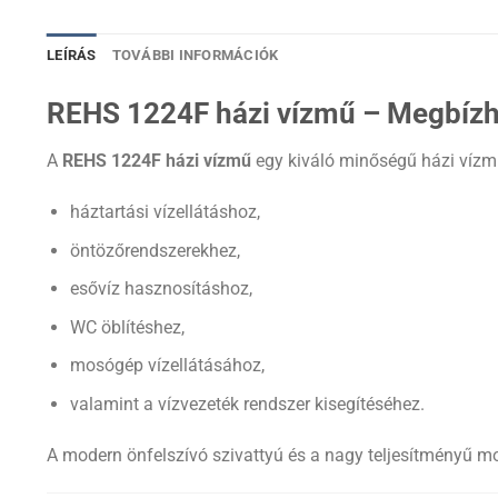
LEÍRÁS
TOVÁBBI INFORMÁCIÓK
REHS 1224F házi vízmű – Megbízhat
A
REHS 1224F házi vízmű
egy kiváló minőségű házi vízm
háztartási vízellátáshoz,
öntözőrendszerekhez,
esővíz hasznosításhoz,
WC öblítéshez,
mosógép vízellátásához,
valamint a vízvezeték rendszer kisegítéséhez.
A modern önfelszívó szivattyú és a nagy teljesítményű mo