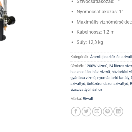
Szívócsatlakozás: 1”
Nyomócsatlakozás: 1”
Maximális vízhőmérséklet:
Kábelhossz: 1,2 m
Súly: 12,3 kg
Kategóriák:
Áramfejlesztők és szivat
Címkék:
1200W vízmű
,
24 literes víz
hasznosítás
,
házi vízmű
,
háztartási v
gyártású vízmű
,
nyomástartó tartály
,
szivattyú
,
öntözőrendszer szivattyú
,
R
vízszivattyú házhoz
Márka:
Riwall