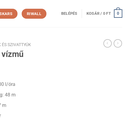
0
BELÉPÉS
KOSÁR /
0
FT
ISKARS
RIWALL
 ÉS SZIVATTYÚK
 vízmű
00 l/óra
g: 48 m
7 m
r