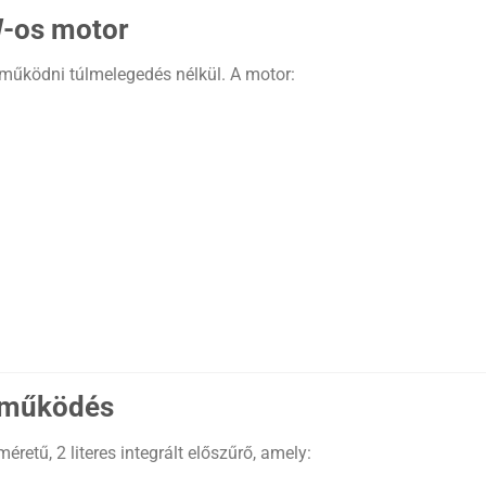
W-os motor
 működni túlmelegedés nélkül. A motor:
s működés
etű, 2 literes integrált előszűrő, amely: