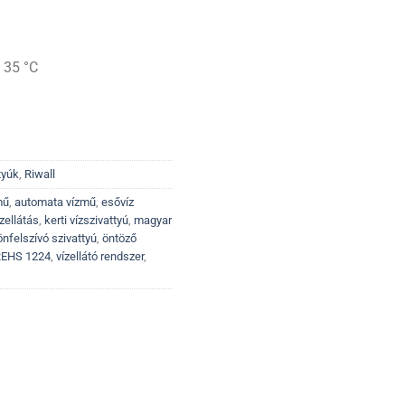
 35 °C
tyúk
,
Riwall
mű
,
automata vízmű
,
esővíz
ízellátás
,
kerti vízszivattyú
,
magyar
önfelszívó szivattyú
,
öntöző
EHS 1224
,
vízellátó rendszer
,