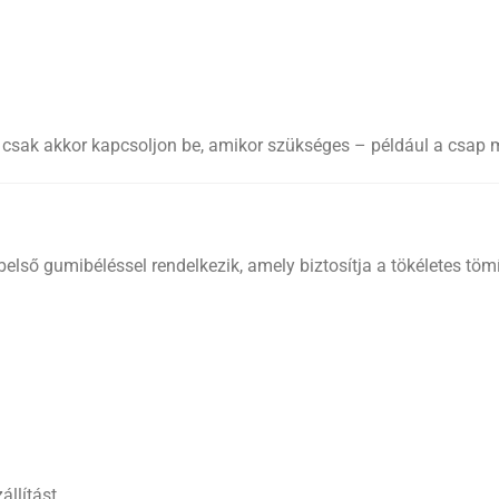
yú csak akkor kapcsoljon be, amikor szükséges – például a csa
belső gumibéléssel rendelkezik, amely biztosítja a tökéletes töm
llítást.