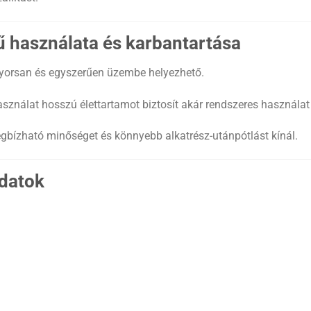
 használata és karbantartása
r gyorsan és egyszerűen üzembe helyezhető.
sználat hosszú élettartamot biztosít akár rendszeres használat m
bízható minőséget és könnyebb alkatrész-utánpótlást kínál.
datok