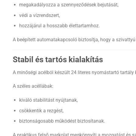
megakadályozza a szennyeződések bejutását,
védi a vízrendszert,
hozzájárul a hosszabb élettartamhoz.
A beépített automatakapcsoló biztosítja, hogy a szivatt
Stabil és tartós kialakítás
A minőségi acélból készült 24 literes nyomástartó tartály 
A széles acéllábak:
kiváló stabilitást nyújtanak,
csökkentik a rezgést,
biztonságosabb működést biztosítanak.
A praktikus felső markolat megkönnyíti a mozgatást és szá