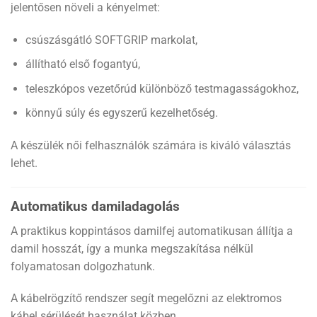
jelentősen növeli a kényelmet:
csúszásgátló SOFTGRIP markolat,
állítható első fogantyú,
teleszkópos vezetőrúd különböző testmagasságokhoz,
könnyű súly és egyszerű kezelhetőség.
A készülék női felhasználók számára is kiváló választás
lehet.
Automatikus damiladagolás
A praktikus koppintásos damilfej automatikusan állítja a
damil hosszát, így a munka megszakítása nélkül
folyamatosan dolgozhatunk.
A kábelrögzítő rendszer segít megelőzni az elektromos
kábel sérülését használat közben.