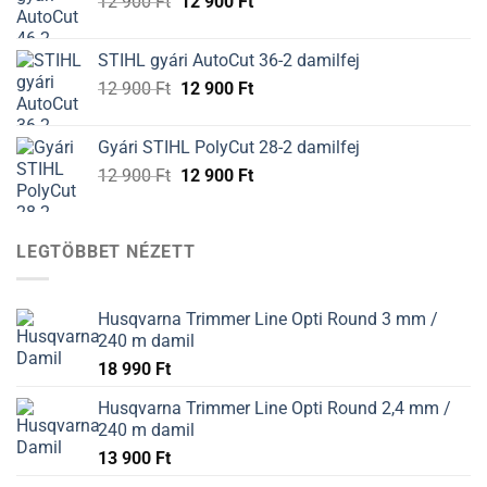
Original
Current
12 900
Ft
12 900
Ft
price
price
was:
is:
STIHL gyári AutoCut 36-2 damilfej
12
12
Original
Current
12 900
Ft
12 900
Ft
900 Ft.
900 Ft.
price
price
was:
is:
Gyári STIHL PolyCut 28-2 damilfej
12
12
Original
Current
12 900
Ft
12 900
Ft
900 Ft.
900 Ft.
price
price
was:
is:
12
12
LEGTÖBBET NÉZETT
900 Ft.
900 Ft.
Husqvarna Trimmer Line Opti Round 3 mm /
240 m damil
18 990
Ft
Husqvarna Trimmer Line Opti Round 2,4 mm /
240 m damil
13 900
Ft