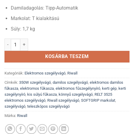
Damiladagolás: Tipp-Automatik
Markolat: T kialakítású
Súly: 1,7 kg
RELT 3525 elektromos szegélyvágó - 350W mennyiség
KOSÁRBA TESZEM
Kategóriák:
Elektromos szegélyvágó
,
Riwall
Címkék:
350W szegélyvágó
,
damilos szegélyvágó
,
elektromos damilos
fűkasza
,
elektromos fűkasza
,
elektromos fűszegélynyíró
,
kerti gép
,
kerti
szegélynyíró
,
kis súlyú fűkasza
,
könnyű szegélyvágó
,
RELT 3525
elektromos szegélyvágó
,
Riwall szegélyvágó
,
SOFTGRIP markolat
,
szegélyvágó
,
teleszkópos szegélyvágó
Márka:
Riwall