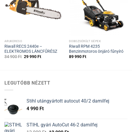
ARUKERESO
DOBOZSÉRÜLT GÉPEK
Riwall RECS 2440e –
Riwall RPM 4235
ELEKTROMOS LÁNCFŰRÉSZ
Benzinmotoros önjáró fűnyíró
34 900
Ft
29 990
Ft
89 990
Ft
LEGUTÓBB NÉZETT
Stihl utángyártott autocut 40/2 damilfej
4 990
Ft
STIHL gyári AutoCut 46-2 damilfej