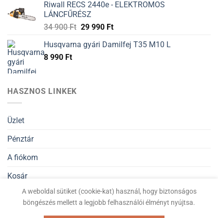
Riwall RECS 2440e - ELEKTROMOS
LÁNCFŰRÉSZ
34 900
Ft
29 990
Ft
Husqvarna gyári Damilfej T35 M10 L
8 990
Ft
HASZNOS LINKEK
Üzlet
Pénztár
A fiókom
Kosár
A weboldal sütiket (cookie-kat) használ, hogy biztonságos
Általános Szerződési Feltételek
böngészés mellett a legjobb felhasználói élményt nyújtsa.
Adatvédelmi nyilatkozat