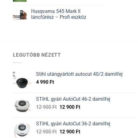
Husqvarna 545 Mark II
láncfűrész – Profi eszköz
LEGUTÓBB NÉZETT
Stihl utángyártott autocut 40/2 damilfej
4 990
Ft
STIHL gyári AutoCut 46-2 damilfej
Original
Current
12 900
Ft
12 900
Ft
price
price
was:
is:
STIHL gyári AutoCut 36-2 damilfej
12
12
Original
Current
12 900
Ft
12 900
Ft
900 Ft.
900 Ft.
price
price