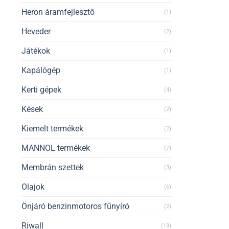
Heron áramfejlesztő
(1)
Heveder
(2)
Játékok
(1)
Kapálógép
(1)
Kerti gépek
(4)
Kések
(2)
Kiemelt termékek
(2)
MANNOL termékek
(7)
Membrán szettek
(3)
Olajok
(6)
Önjáró benzinmotoros fűnyíró
(2)
Riwall
(18)