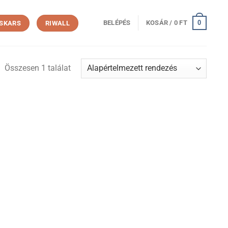
0
BELÉPÉS
KOSÁR /
0
FT
ISKARS
RIWALL
Összesen 1 találat