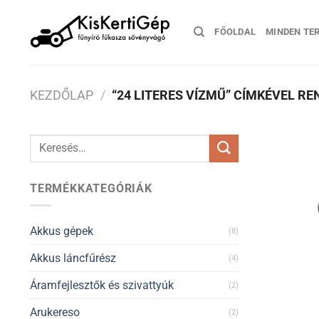
Skip
to
FŐOLDAL
MINDEN TE
content
KEZDŐLAP
/
“24 LITERES VÍZMŰ” CÍMKÉVEL R
Keresés
a
következőre:
TERMÉKKATEGÓRIÁK
Akkus gépek
(8)
Akkus láncfűrész
(4)
Áramfejlesztők és szivattyúk
(2)
Arukereso
(2)