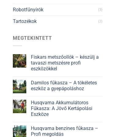
Robotfűnyírók
(3)
Tartozékok
(2)
MEGTEKINTETT
Fiskars metszőollók – készülj a
tavaszi metszésre profi
eszközökkel
Damilos fűkasza – A tökéletes
eszköz a gyepápoláshoz
Husqvarna Akkumulátoros
Fűkasza: A Jövő Kertápolási
Eszköze
Husqvarna benzines fűkasza –
Profi megoldás