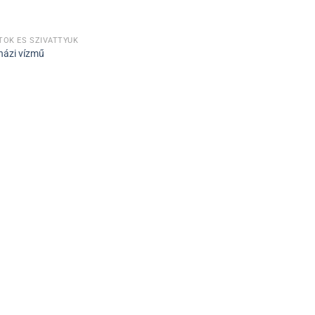
ŐK ÉS SZIVATTYÚK
házi vízmű