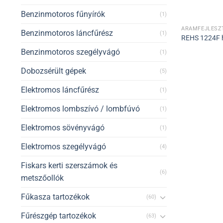
Benzinmotoros fűnyírók
(1)
ÁRAMFEJLESZT
Benzinmotoros láncfűrész
(1)
REHS 1224F 
Benzinmotoros szegélyvágó
(1)
Dobozsérült gépek
(5)
Elektromos láncfűrész
(1)
Elektromos lombszívó / lombfúvó
(1)
Elektromos sövényvágó
(1)
Elektromos szegélyvágó
(4)
Fiskars kerti szerszámok és
(6)
metszőollók
Fűkasza tartozékok
(60)
Fűrészgép tartozékok
(63)