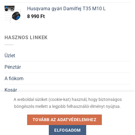
Husqvarna gyári Damilfej T35 M10 L
8 990
Ft
HASZNOS LINKEK
Üzlet
Pénztár
A fiókom
Kosár
A weboldal sütiket (cookie-kat) használ, hogy biztonságos
Általános Szerződési Feltételek
böngészés mellett a legjobb felhasználói élményt nyújtsa.
Adatvédelmi nyilatkozat
TOVÁBB AZ ADATVÉDELEMHEZ
ELFOGADOM
Kiskertigep.hu © Minden jog fenntartva 2026