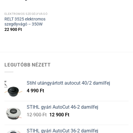
ELEKTROMOS SZEGÉLYVÁGÓ
RELT 3525 elektromos
szegélyvágó – 350W
22 900
Ft
LEGUTÓBB NÉZETT
Stihl utángyártott autocut 40/2 damilfej
4 990
Ft
STIHL gyári AutoCut 46-2 damilfej
Original
Current
12 900
Ft
12 900
Ft
price
price
was:
is:
STIHL gyári AutoCut 36-2 damilfej