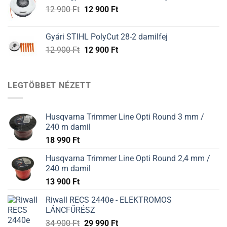
12
12
Original
Current
12 900
Ft
12 900
Ft
900 Ft.
900 Ft.
price
price
was:
is:
Gyári STIHL PolyCut 28-2 damilfej
12
12
Original
Current
12 900
Ft
12 900
Ft
900 Ft.
900 Ft.
price
price
was:
is:
12
12
LEGTÖBBET NÉZETT
900 Ft.
900 Ft.
Husqvarna Trimmer Line Opti Round 3 mm /
240 m damil
18 990
Ft
Husqvarna Trimmer Line Opti Round 2,4 mm /
240 m damil
13 900
Ft
Riwall RECS 2440e - ELEKTROMOS
LÁNCFŰRÉSZ
34 900
Ft
29 990
Ft