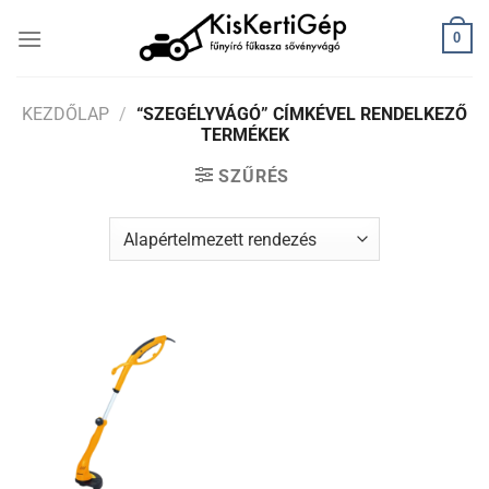
Skip
0
to
content
KEZDŐLAP
/
“SZEGÉLYVÁGÓ” CÍMKÉVEL RENDELKEZŐ
TERMÉKEK
SZŰRÉS