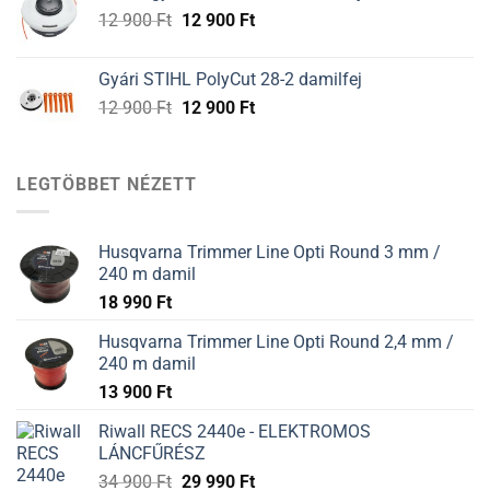
12
12
Original
Current
12 900
Ft
12 900
Ft
900 Ft.
900 Ft.
price
price
was:
is:
Gyári STIHL PolyCut 28-2 damilfej
12
12
Original
Current
12 900
Ft
12 900
Ft
900 Ft.
900 Ft.
price
price
was:
is:
12
12
LEGTÖBBET NÉZETT
900 Ft.
900 Ft.
Husqvarna Trimmer Line Opti Round 3 mm /
240 m damil
18 990
Ft
Husqvarna Trimmer Line Opti Round 2,4 mm /
240 m damil
13 900
Ft
Riwall RECS 2440e - ELEKTROMOS
LÁNCFŰRÉSZ
34 900
Ft
29 990
Ft