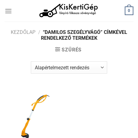
Skip
0
to
content
KEZDŐLAP
/
“DAMILOS SZEGÉLYVÁGÓ” CÍMKÉVEL
RENDELKEZŐ TERMÉKEK
SZŰRÉS