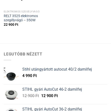
ELEKTROMOS SZEGÉLYVÁGÓ
RELT 3525 elektromos
szegélyvágó – 350W
22 900
Ft
LEGUTÓBB NÉZETT
Stihl utángyártott autocut 40/2 damilfej
4 990
Ft
STIHL gyári AutoCut 46-2 damilfej
Original
Current
12 900
Ft
12 900
Ft
price
price
was:
is:
STIHL gyári AutoCut 36-2 damilfej