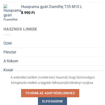
Husqvarna gyári Damilfej T35 M10 L
8 990
Ft
HASZNOS LINKEK
Üzlet
Pénztár
A fiókom
Kosár
A weboldal sütiket (cookie-kat) használ, hogy biztonságos
Általános Szerződési Feltételek
böngészés mellett a legjobb felhasználói élményt nyújtsa.
Adatvédelmi nyilatkozat
TOVÁBB AZ ADATVÉDELEMHEZ
ELFOGADOM
Kiskertigep.hu © Minden jog fenntartva 2026