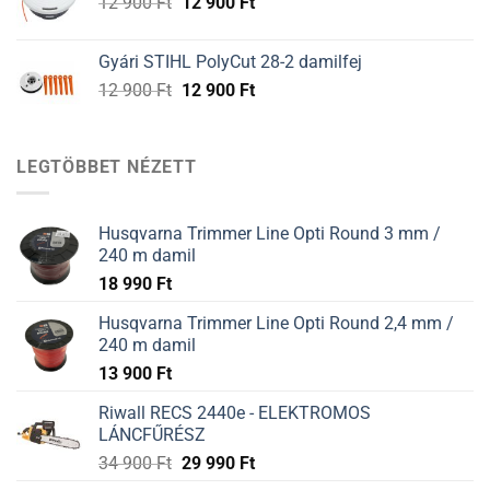
Original
Current
12 900
Ft
12 900
Ft
900 Ft.
900 Ft.
price
price
was:
is:
Gyári STIHL PolyCut 28-2 damilfej
12
12
Original
Current
12 900
Ft
12 900
Ft
900 Ft.
900 Ft.
price
price
was:
is:
12
12
LEGTÖBBET NÉZETT
900 Ft.
900 Ft.
Husqvarna Trimmer Line Opti Round 3 mm /
240 m damil
18 990
Ft
Husqvarna Trimmer Line Opti Round 2,4 mm /
240 m damil
13 900
Ft
Riwall RECS 2440e - ELEKTROMOS
LÁNCFŰRÉSZ
34 900
Ft
29 990
Ft