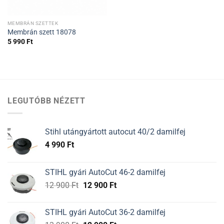
MEMBRÁN SZETTEK
Membrán szett 18078
5 990
Ft
LEGUTÓBB NÉZETT
Stihl utángyártott autocut 40/2 damilfej
4 990
Ft
STIHL gyári AutoCut 46-2 damilfej
Original
Current
12 900
Ft
12 900
Ft
price
price
was:
is:
STIHL gyári AutoCut 36-2 damilfej
12
12