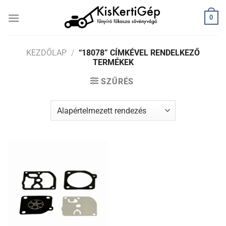
Skip
0
to
content
KEZDŐLAP
/
“18078” CÍMKÉVEL RENDELKEZŐ
TERMÉKEK
SZŰRÉS