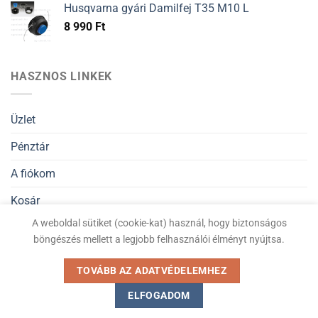
Husqvarna gyári Damilfej T35 M10 L
8 990
Ft
HASZNOS LINKEK
Üzlet
Pénztár
A fiókom
Kosár
A weboldal sütiket (cookie-kat) használ, hogy biztonságos
Általános Szerződési Feltételek
böngészés mellett a legjobb felhasználói élményt nyújtsa.
Adatvédelmi nyilatkozat
TOVÁBB AZ ADATVÉDELEMHEZ
ELFOGADOM
Kiskertigep.hu © Minden jog fenntartva 2026