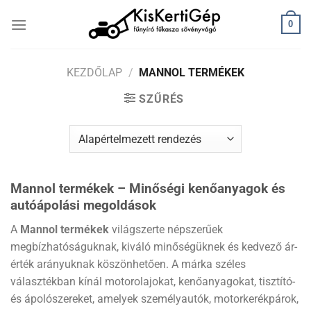
Skip
0
to
content
KEZDŐLAP
/
MANNOL TERMÉKEK
SZŰRÉS
Mannol termékek – Minőségi kenőanyagok és
autóápolási megoldások
A
Mannol termékek
világszerte népszerűek
megbízhatóságuknak, kiváló minőségüknek és kedvező ár-
érték arányuknak köszönhetően. A márka széles
választékban kínál motorolajokat, kenőanyagokat, tisztító-
és ápolószereket, amelyek személyautók, motorkerékpárok,