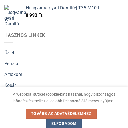
Husqvarna gyári Damilfej T35 M10 L
8 990
Ft
HASZNOS LINKEK
Üzlet
Pénztár
A fiókom
Kosár
A weboldal sütiket (cookie-kat) használ, hogy biztonságos
Általános Szerződési Feltételek
böngészés mellett a legjobb felhasználói élményt nyújtsa.
Adatvédelmi nyilatkozat
TOVÁBB AZ ADATVÉDELEMHEZ
ELFOGADOM
Kiskertigep.hu © Minden jog fenntartva 2026