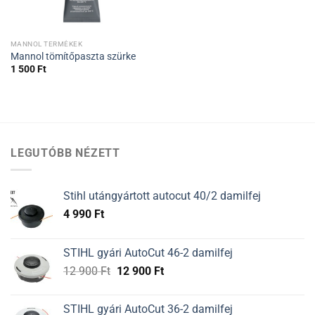
MANNOL TERMÉKEK
Mannol tömítőpaszta szürke
1 500
Ft
LEGUTÓBB NÉZETT
Stihl utángyártott autocut 40/2 damilfej
4 990
Ft
STIHL gyári AutoCut 46-2 damilfej
Original
Current
12 900
Ft
12 900
Ft
price
price
was:
is:
STIHL gyári AutoCut 36-2 damilfej
12
12