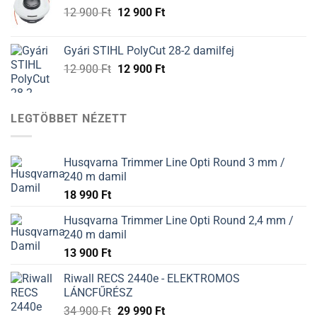
Original
Current
12 900
Ft
12 900
Ft
900 Ft.
900 Ft.
price
price
was:
is:
Gyári STIHL PolyCut 28-2 damilfej
12
12
Original
Current
12 900
Ft
12 900
Ft
900 Ft.
900 Ft.
price
price
was:
is:
12
12
LEGTÖBBET NÉZETT
900 Ft.
900 Ft.
Husqvarna Trimmer Line Opti Round 3 mm /
240 m damil
18 990
Ft
Husqvarna Trimmer Line Opti Round 2,4 mm /
240 m damil
13 900
Ft
Riwall RECS 2440e - ELEKTROMOS
LÁNCFŰRÉSZ
34 900
Ft
29 990
Ft