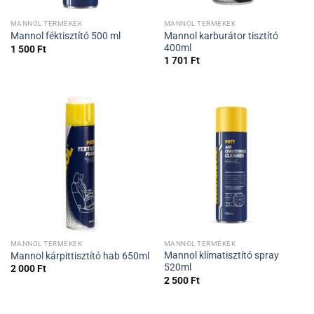
MANNOL TERMÉKEK
MANNOL TERMÉKEK
Mannol karburátor tisztító
Mannol féktisztító 500 ml
400ml
1 500
Ft
1 701
Ft
MANNOL TERMÉKEK
MANNOL TERMÉKEK
Mannol klímatisztító spray
Mannol kárpittisztító hab 650ml
520ml
2 000
Ft
2 500
Ft