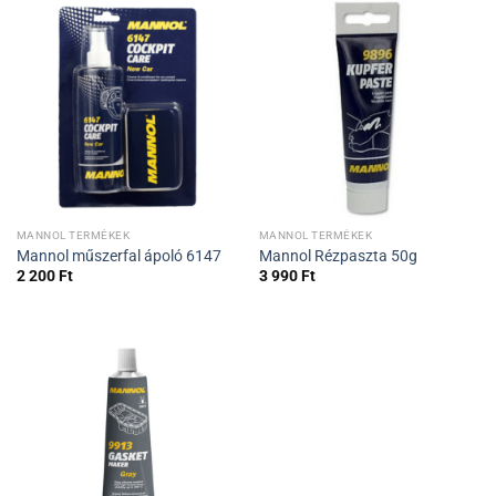
MANNOL TERMÉKEK
MANNOL TERMÉKEK
Mannol műszerfal ápoló 6147
Mannol Rézpaszta 50g
2 200
Ft
3 990
Ft