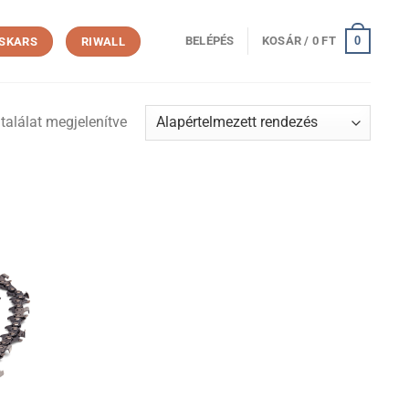
0
BELÉPÉS
KOSÁR /
0
FT
ISKARS
RIWALL
találat megjelenítve