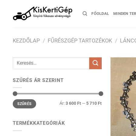
Skip
to
FŐOLDAL
MINDEN TE
content
KEZDŐLAP
/
FŰRÉSZGÉP TARTOZÉKOK
/
LÁNC
Keresés
a
következőre:
SZŰRÉS ÁR SZERINT
Min
Max
Ár:
3 600 Ft
—
5 710 Ft
SZŰRÉS
ár
ár
TERMÉKKATEGÓRIÁK