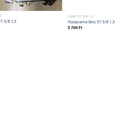
3
LÁNC 57 3/8 1.3
57 3/8 1,3
Husqvarna lánc 57 3/8 1,3
5 700
Ft