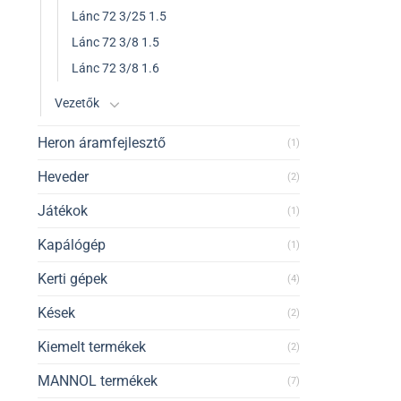
Lánc 72 3/25 1.5
Lánc 72 3/8 1.5
Lánc 72 3/8 1.6
Vezetők
Heron áramfejlesztő
(1)
Heveder
(2)
Játékok
(1)
Kapálógép
(1)
Kerti gépek
(4)
Kések
(2)
Kiemelt termékek
(2)
MANNOL termékek
(7)