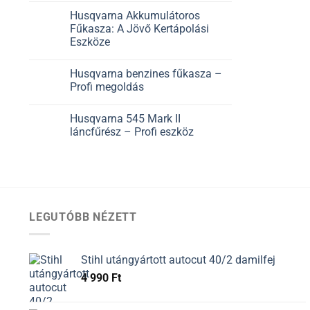
Husqvarna Akkumulátoros
Fűkasza: A Jövő Kertápolási
Eszköze
Husqvarna benzines fűkasza –
Profi megoldás
Husqvarna 545 Mark II
láncfűrész – Profi eszköz
LEGUTÓBB NÉZETT
Stihl utángyártott autocut 40/2 damilfej
4 990
Ft