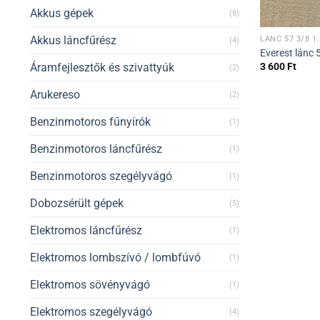
Akkus gépek
(8)
Akkus láncfűrész
LÁNC 57 3/8 1.
(4)
Everest lánc 
Áramfejlesztők és szivattyúk
3 600
Ft
(2)
Arukereso
(2)
Benzinmotoros fűnyírók
(1)
Benzinmotoros láncfűrész
(1)
Benzinmotoros szegélyvágó
(1)
Dobozsérült gépek
(5)
Elektromos láncfűrész
(1)
Elektromos lombszívó / lombfúvó
(1)
Elektromos sövényvágó
(1)
Elektromos szegélyvágó
(4)