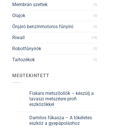
Membrán szettek
(3)
Olajok
(6)
Önjáró benzinmotoros fűnyíró
(2)
Riwall
(18)
Robotfűnyírók
(3)
Tartozékok
(2)
MEGTEKINTETT
Fiskars metszőollók – készülj a
tavaszi metszésre profi
eszközökkel
Damilos fűkasza – A tökéletes
eszköz a gyepápoláshoz