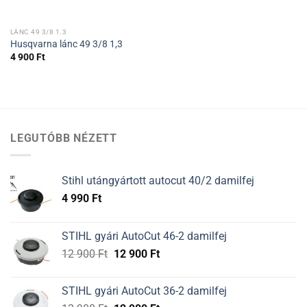
LÁNC 49 3/8 1.3
Husqvarna lánc 49 3/8 1,3
4 900
Ft
LEGUTÓBB NÉZETT
Stihl utángyártott autocut 40/2 damilfej
4 990
Ft
STIHL gyári AutoCut 46-2 damilfej
Original
Current
12 900
Ft
12 900
Ft
price
price
was:
is:
STIHL gyári AutoCut 36-2 damilfej
12
12