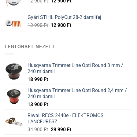
Original
Current
12 900
Ft
12 900
Ft
900 Ft.
900 Ft.
price
price
was:
is:
Gyári STIHL PolyCut 28-2 damilfej
12
12
Original
Current
12 900
Ft
12 900
Ft
900 Ft.
900 Ft.
price
price
was:
is:
12
12
LEGTÖBBET NÉZETT
900 Ft.
900 Ft.
Husqvarna Trimmer Line Opti Round 3 mm /
240 m damil
18 990
Ft
Husqvarna Trimmer Line Opti Round 2,4 mm /
240 m damil
13 900
Ft
Riwall RECS 2440e - ELEKTROMOS
LÁNCFŰRÉSZ
34 900
Ft
29 990
Ft