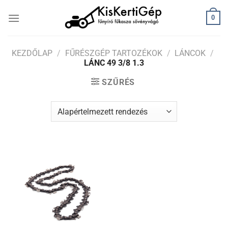
Skip
0
to
content
KEZDŐLAP
/
FŰRÉSZGÉP TARTOZÉKOK
/
LÁNCOK
/
LÁNC 49 3/8 1.3
SZŰRÉS