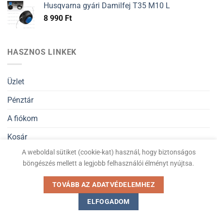
Husqvarna gyári Damilfej T35 M10 L
8 990
Ft
HASZNOS LINKEK
Üzlet
Pénztár
A fiókom
Kosár
A weboldal sütiket (cookie-kat) használ, hogy biztonságos
Általános Szerződési Feltételek
böngészés mellett a legjobb felhasználói élményt nyújtsa.
Adatvédelmi nyilatkozat
TOVÁBB AZ ADATVÉDELEMHEZ
ELFOGADOM
Kiskertigep.hu © Minden jog fenntartva 2026