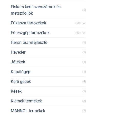
Fiskars kerti szerszámok és
(6)
metszőollók
Fűkasza tartozékok
(60)
Fűrészgép tartozékok
(63)
Heron áramfejlesztő
(1)
Heveder
(2)
Játékok
(1)
Kapálógép
(1)
Kerti gépek
(4)
Kések
(2)
Kiemelt termékek
(2)
MANNOL termékek
(7)