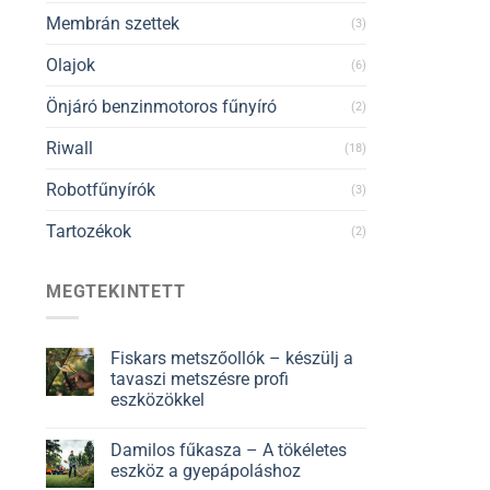
Membrán szettek
(3)
Olajok
(6)
Önjáró benzinmotoros fűnyíró
(2)
Riwall
(18)
Robotfűnyírók
(3)
Tartozékok
(2)
MEGTEKINTETT
Fiskars metszőollók – készülj a
tavaszi metszésre profi
eszközökkel
Damilos fűkasza – A tökéletes
eszköz a gyepápoláshoz