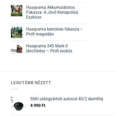
Husqvarna Akkumulátoros
Fűkasza: A Jövő Kertápolási
Eszköze
Husqvarna benzines fűkasza –
Profi megoldás
Husqvarna 545 Mark II
láncfűrész – Profi eszköz
LEGUTÓBB NÉZETT
Stihl utángyártott autocut 40/2 damilfej
4 990
Ft