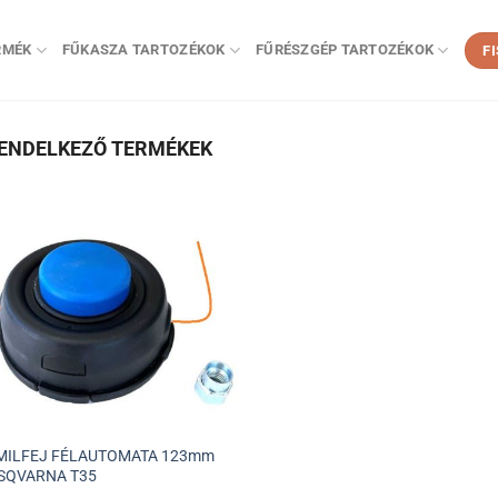
RMÉK
FŰKASZA TARTOZÉKOK
FŰRÉSZGÉP TARTOZÉKOK
F
RENDELKEZŐ TERMÉKEK
MILFEJ FÉLAUTOMATA 123mm
USQVARNA T35