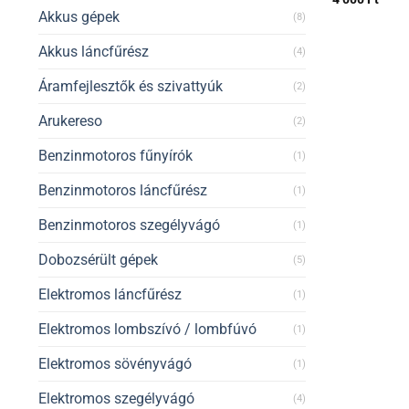
Akkus gépek
(8)
Akkus láncfűrész
(4)
Áramfejlesztők és szivattyúk
(2)
Arukereso
(2)
Benzinmotoros fűnyírók
(1)
Benzinmotoros láncfűrész
(1)
Benzinmotoros szegélyvágó
(1)
Dobozsérült gépek
(5)
Elektromos láncfűrész
(1)
Elektromos lombszívó / lombfúvó
(1)
Elektromos sövényvágó
(1)
Elektromos szegélyvágó
(4)