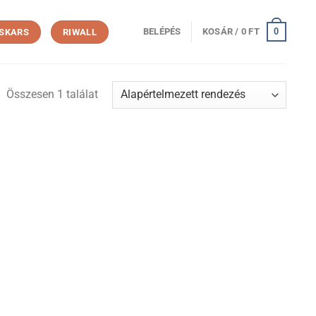
0
BELÉPÉS
KOSÁR /
0
FT
ISKARS
RIWALL
Összesen 1 találat