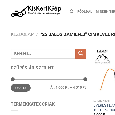
Skip
to
FŐOLDAL
MINDEN TE
content
KEZDŐLAP
/
“25 BALOS DAMILFEJ” CÍMKÉVEL 
Keresés
a
következőre:
SZŰRÉS ÁR SZERINT
Min
Max
Ár:
4 000 Ft
—
4 010 Ft
SZŰRÉS
ár
ár
DAMILFEJEK
TERMÉKKATEGÓRIÁK
EVEREST DA
10×1.25Z H
4 000
Ft