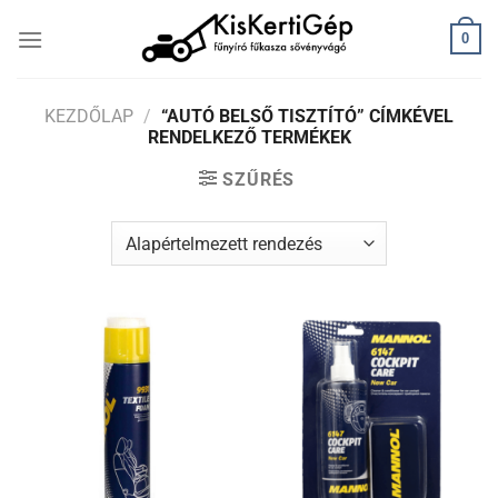
Skip
0
to
content
KEZDŐLAP
/
“AUTÓ BELSŐ TISZTÍTÓ” CÍMKÉVEL
RENDELKEZŐ TERMÉKEK
SZŰRÉS