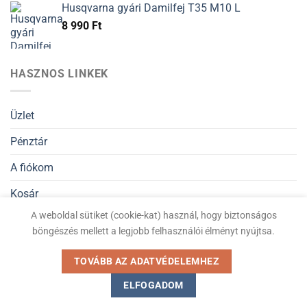
Husqvarna gyári Damilfej T35 M10 L
8 990
Ft
HASZNOS LINKEK
Üzlet
Pénztár
A fiókom
Kosár
A weboldal sütiket (cookie-kat) használ, hogy biztonságos
Általános Szerződési Feltételek
böngészés mellett a legjobb felhasználói élményt nyújtsa.
Adatvédelmi nyilatkozat
TOVÁBB AZ ADATVÉDELEMHEZ
ELFOGADOM
Kiskertigep.hu © Minden jog fenntartva 2026