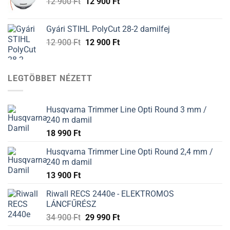
Original
Current
12 900
Ft
12 900
Ft
900 Ft.
900 Ft.
price
price
was:
is:
Gyári STIHL PolyCut 28-2 damilfej
12
12
Original
Current
12 900
Ft
12 900
Ft
900 Ft.
900 Ft.
price
price
was:
is:
12
12
LEGTÖBBET NÉZETT
900 Ft.
900 Ft.
Husqvarna Trimmer Line Opti Round 3 mm /
240 m damil
18 990
Ft
Husqvarna Trimmer Line Opti Round 2,4 mm /
240 m damil
13 900
Ft
Riwall RECS 2440e - ELEKTROMOS
LÁNCFŰRÉSZ
34 900
Ft
29 990
Ft