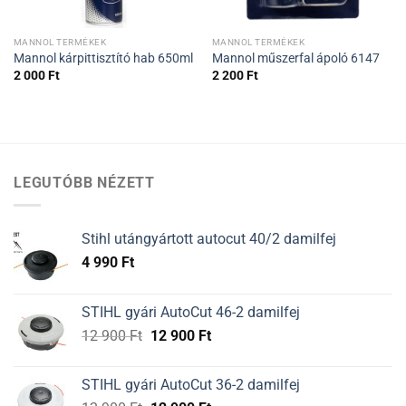
MANNOL TERMÉKEK
MANNOL TERMÉKEK
Mannol kárpittisztító hab 650ml
Mannol műszerfal ápoló 6147
2 000
Ft
2 200
Ft
LEGUTÓBB NÉZETT
Stihl utángyártott autocut 40/2 damilfej
4 990
Ft
STIHL gyári AutoCut 46-2 damilfej
Original
Current
12 900
Ft
12 900
Ft
price
price
was:
is:
STIHL gyári AutoCut 36-2 damilfej
12
12