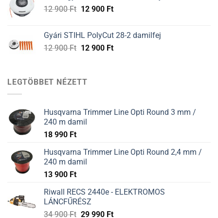
12
12
Original
Current
12 900
Ft
12 900
Ft
900 Ft.
900 Ft.
price
price
was:
is:
Gyári STIHL PolyCut 28-2 damilfej
12
12
Original
Current
12 900
Ft
12 900
Ft
900 Ft.
900 Ft.
price
price
was:
is:
12
12
LEGTÖBBET NÉZETT
900 Ft.
900 Ft.
Husqvarna Trimmer Line Opti Round 3 mm /
240 m damil
18 990
Ft
Husqvarna Trimmer Line Opti Round 2,4 mm /
240 m damil
13 900
Ft
Riwall RECS 2440e - ELEKTROMOS
LÁNCFŰRÉSZ
34 900
Ft
29 990
Ft