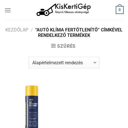
Skip
0
to
content
KEZDŐLAP
/
“AUTÓ KLÍMA FERTŐTLENÍTŐ” CÍMKÉVEL
RENDELKEZŐ TERMÉKEK
SZŰRÉS