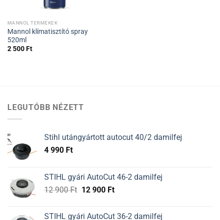
MANNOL TERMÉKEK
Mannol klímatisztító spray
520ml
2 500
Ft
LEGUTÓBB NÉZETT
Stihl utángyártott autocut 40/2 damilfej
4 990
Ft
STIHL gyári AutoCut 46-2 damilfej
Original
Current
12 900
Ft
12 900
Ft
price
price
was:
is:
STIHL gyári AutoCut 36-2 damilfej