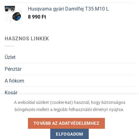
Husqvarna gyári Damilfej T35 M10 L
8 990
Ft
HASZNOS LINKEK
Üzlet
Pénztár
A fiókom
Kosár
A weboldal sütiket (cookie-kat) használ, hogy biztonságos
Általános Szerződési Feltételek
böngészés mellett a legjobb felhasználói élményt nyújtsa.
Adatvédelmi nyilatkozat
TOVÁBB AZ ADATVÉDELEMHEZ
ELFOGADOM
Kiskertigep.hu © Minden jog fenntartva 2026