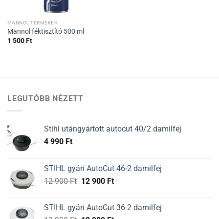
MANNOL TERMÉKEK
Mannol féktisztító 500 ml
1 500
Ft
LEGUTÓBB NÉZETT
Stihl utángyártott autocut 40/2 damilfej
4 990
Ft
STIHL gyári AutoCut 46-2 damilfej
Original
Current
12 900
Ft
12 900
Ft
price
price
was:
is:
STIHL gyári AutoCut 36-2 damilfej
12
12