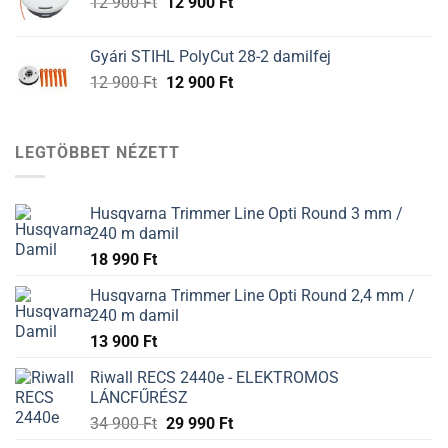
Original
Current
12 900
Ft
12 900
Ft
900 Ft.
900 Ft.
price
price
was:
is:
Gyári STIHL PolyCut 28-2 damilfej
12
12
Original
Current
12 900
Ft
12 900
Ft
900 Ft.
900 Ft.
price
price
was:
is:
12
12
LEGTÖBBET NÉZETT
900 Ft.
900 Ft.
Husqvarna Trimmer Line Opti Round 3 mm /
240 m damil
18 990
Ft
Husqvarna Trimmer Line Opti Round 2,4 mm /
240 m damil
13 900
Ft
Riwall RECS 2440e - ELEKTROMOS
LÁNCFŰRÉSZ
34 900
Ft
29 990
Ft