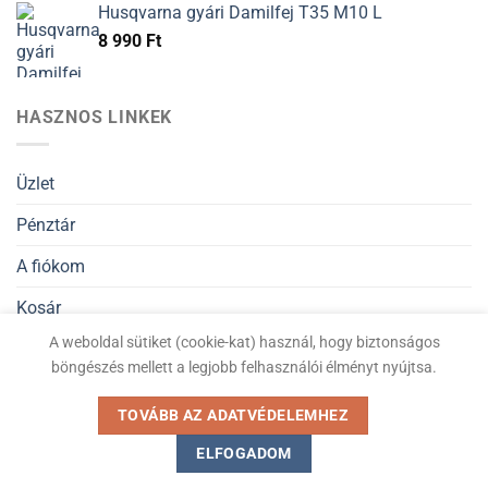
Husqvarna gyári Damilfej T35 M10 L
8 990
Ft
HASZNOS LINKEK
Üzlet
Pénztár
A fiókom
Kosár
A weboldal sütiket (cookie-kat) használ, hogy biztonságos
Általános Szerződési Feltételek
böngészés mellett a legjobb felhasználói élményt nyújtsa.
Adatvédelmi nyilatkozat
TOVÁBB AZ ADATVÉDELEMHEZ
ELFOGADOM
Kiskertigep.hu © Minden jog fenntartva 2026