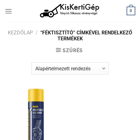
Skip
0
to
content
KEZDŐLAP
/
“FÉKTISZTÍTÓ” CÍMKÉVEL RENDELKEZŐ
TERMÉKEK
SZŰRÉS