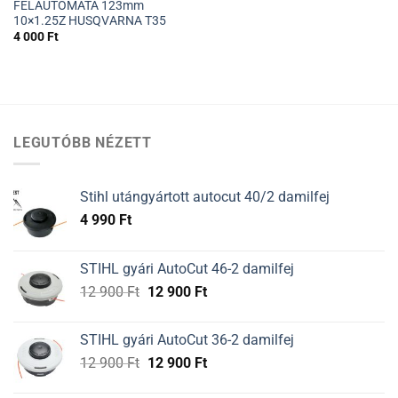
FÉLAUTOMATA 123mm
10×1.25Z HUSQVARNA T35
4 000
Ft
LEGUTÓBB NÉZETT
Stihl utángyártott autocut 40/2 damilfej
4 990
Ft
STIHL gyári AutoCut 46-2 damilfej
Original
Current
12 900
Ft
12 900
Ft
price
price
was:
is:
STIHL gyári AutoCut 36-2 damilfej
12
12
Original
Current
12 900
Ft
12 900
Ft
900 Ft.
900 Ft.
price
price