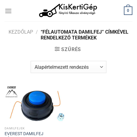
Skip
0
to
content
KEZDŐLAP
/
“FÉLAUTOMATA DAMILFEJ” CÍMKÉVEL
RENDELKEZŐ TERMÉKEK
SZŰRÉS
DAMILFEJEK
EVEREST DAMILFEJ