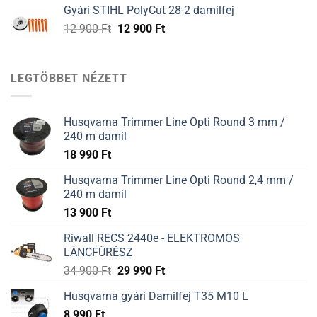
was:
is:
Gyári STIHL PolyCut 28-2 damilfej
12
12
Original
Current
12 900
Ft
12 900
Ft
900 Ft.
900 Ft.
price
price
was:
is:
12
12
LEGTÖBBET NÉZETT
900 Ft.
900 Ft.
Husqvarna Trimmer Line Opti Round 3 mm /
240 m damil
18 990
Ft
Husqvarna Trimmer Line Opti Round 2,4 mm /
240 m damil
13 900
Ft
Riwall RECS 2440e - ELEKTROMOS
LÁNCFŰRÉSZ
34 900
Ft
29 990
Ft
Husqvarna gyári Damilfej T35 M10 L
8 990
Ft