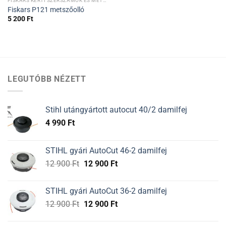
FISKARS KERTI SZERSZÁMOK ÉS METSZŐOLLÓK
Fiskars P121 metszőolló
5 200
Ft
LEGUTÓBB NÉZETT
Stihl utángyártott autocut 40/2 damilfej
4 990
Ft
STIHL gyári AutoCut 46-2 damilfej
Original
Current
12 900
Ft
12 900
Ft
price
price
was:
is:
STIHL gyári AutoCut 36-2 damilfej
12
12
Original
Current
12 900
Ft
12 900
Ft
900 Ft.
900 Ft.
price
price
was:
is: