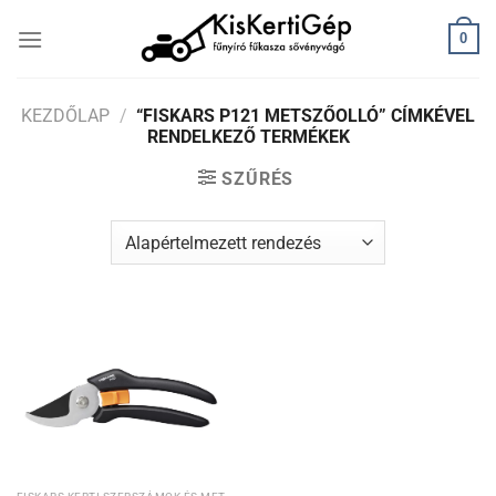
Skip
0
to
content
KEZDŐLAP
/
“FISKARS P121 METSZŐOLLÓ” CÍMKÉVEL
RENDELKEZŐ TERMÉKEK
SZŰRÉS