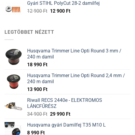
Gyári STIHL PolyCut 28-2 damilfej
12
12
Original
Current
12 900
Ft
12 900
Ft
900 Ft.
900 Ft.
price
price
was:
is:
12
12
LEGTÖBBET NÉZETT
900 Ft.
900 Ft.
Husqvarna Trimmer Line Opti Round 3 mm /
240 m damil
18 990
Ft
Husqvarna Trimmer Line Opti Round 2,4 mm /
240 m damil
13 900
Ft
Riwall RECS 2440e - ELEKTROMOS
LÁNCFŰRÉSZ
34 900
Ft
29 990
Ft
Husqvarna gyári Damilfej T35 M10 L
8 990
Ft