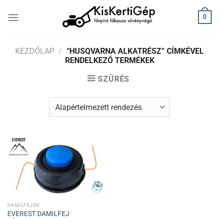
Skip
0
to
content
KEZDŐLAP
/
“HUSQVARNA ALKATRÉSZ” CÍMKÉVEL
RENDELKEZŐ TERMÉKEK
SZŰRÉS
DAMILFEJEK
EVEREST DAMILFEJ