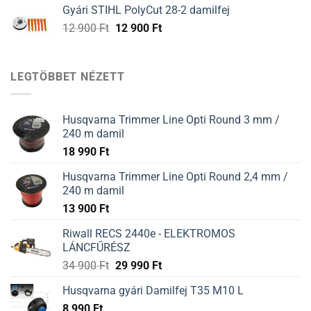
was:
is:
Gyári STIHL PolyCut 28-2 damilfej
12
12
Original
Current
12 900
Ft
12 900
Ft
900 Ft.
900 Ft.
price
price
was:
is:
12
12
LEGTÖBBET NÉZETT
900 Ft.
900 Ft.
Husqvarna Trimmer Line Opti Round 3 mm /
240 m damil
18 990
Ft
Husqvarna Trimmer Line Opti Round 2,4 mm /
240 m damil
13 900
Ft
Riwall RECS 2440e - ELEKTROMOS
LÁNCFŰRÉSZ
34 900
Ft
29 990
Ft
Husqvarna gyári Damilfej T35 M10 L
8 990
Ft