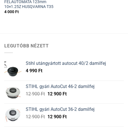
FÉLAUTOMATA 123mm
10×1.25Z HUSQVARNA T35
4 000
Ft
LEGUTÓBB NÉZETT
Stihl utángyártott autocut 40/2 damilfej
4 990
Ft
STIHL gyári AutoCut 46-2 damilfej
Original
Current
12 900
Ft
12 900
Ft
price
price
was:
is:
STIHL gyári AutoCut 36-2 damilfej
12
12
Original
Current
12 900
Ft
12 900
Ft
900 Ft.
900 Ft.
price
price