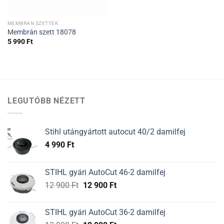
MEMBRÁN SZETTEK
Membrán szett 18078
5 990
Ft
LEGUTÓBB NÉZETT
Stihl utángyártott autocut 40/2 damilfej
4 990
Ft
STIHL gyári AutoCut 46-2 damilfej
Original
Current
12 900
Ft
12 900
Ft
price
price
was:
is:
STIHL gyári AutoCut 36-2 damilfej
12
12