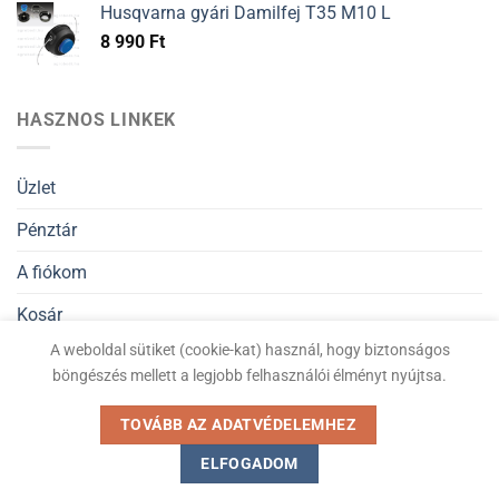
Husqvarna gyári Damilfej T35 M10 L
8 990
Ft
HASZNOS LINKEK
Üzlet
Pénztár
A fiókom
Kosár
A weboldal sütiket (cookie-kat) használ, hogy biztonságos
Általános Szerződési Feltételek
böngészés mellett a legjobb felhasználói élményt nyújtsa.
Adatvédelmi nyilatkozat
TOVÁBB AZ ADATVÉDELEMHEZ
ELFOGADOM
Kiskertigep.hu © Minden jog fenntartva 2026