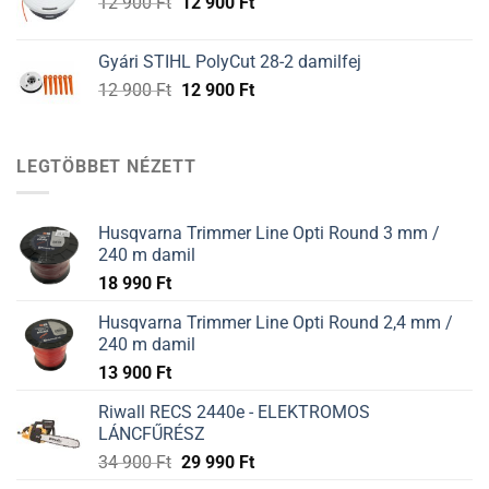
Original
Current
12 900
Ft
12 900
Ft
900 Ft.
900 Ft.
price
price
was:
is:
Gyári STIHL PolyCut 28-2 damilfej
12
12
Original
Current
12 900
Ft
12 900
Ft
900 Ft.
900 Ft.
price
price
was:
is:
12
12
LEGTÖBBET NÉZETT
900 Ft.
900 Ft.
Husqvarna Trimmer Line Opti Round 3 mm /
240 m damil
18 990
Ft
Husqvarna Trimmer Line Opti Round 2,4 mm /
240 m damil
13 900
Ft
Riwall RECS 2440e - ELEKTROMOS
LÁNCFŰRÉSZ
34 900
Ft
29 990
Ft