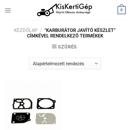
Skip
0
to
content
KEZDŐLAP
/
“KARBURÁTOR JAVÍTÓ KÉSZLET”
CÍMKÉVEL RENDELKEZŐ TERMÉKEK
SZŰRÉS