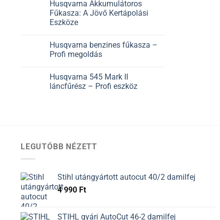
Husqvarna Akkumulátoros
Fűkasza: A Jövő Kertápolási
Eszköze
Husqvarna benzines fűkasza –
Profi megoldás
Husqvarna 545 Mark II
láncfűrész – Profi eszköz
LEGUTÓBB NÉZETT
Stihl utángyártott autocut 40/2 damilfej
4 990
Ft
STIHL gyári AutoCut 46-2 damilfej