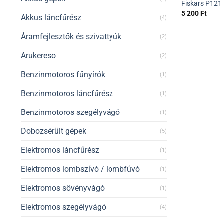
Fiskars P121
5 200
Ft
Akkus láncfűrész
(4)
Áramfejlesztők és szivattyúk
(2)
Arukereso
(2)
Benzinmotoros fűnyírók
(1)
Benzinmotoros láncfűrész
(1)
Benzinmotoros szegélyvágó
(1)
Dobozsérült gépek
(5)
Elektromos láncfűrész
(1)
Elektromos lombszívó / lombfúvó
(1)
Elektromos sövényvágó
(1)
Elektromos szegélyvágó
(4)