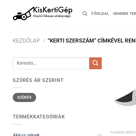
Skip
to
FŐOLDAL
MINDEN TE
content
KEZDŐLAP
/
“KERTI SZERSZÁM” CÍMKÉVEL RE
Keresés
a
következőre:
SZŰRÉS ÁR SZERINT
Min
Max
SZŰRÉS
ár
ár
TERMÉKKATEGÓRIÁK
FISKARS KER
Akkus gépek
(8)