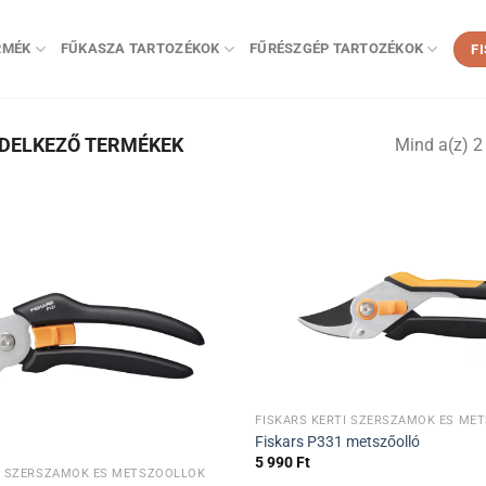
RMÉK
FŰKASZA TARTOZÉKOK
FŰRÉSZGÉP TARTOZÉKOK
F
NDELKEZŐ TERMÉKEK
Mind a(z) 2 
FISKARS KERTI SZERSZÁMOK ÉS ME
Fiskars P331 metszőolló
5 990
Ft
TI SZERSZÁMOK ÉS METSZŐOLLÓK