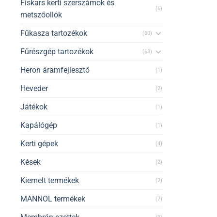
Fiskars kerti szerszámok és
(6)
metszőollók
Fűkasza tartozékok
(60)
Fűrészgép tartozékok
(63)
Heron áramfejlesztő
(1)
Heveder
(2)
Játékok
(1)
Kapálógép
(1)
Kerti gépek
(4)
Kések
(2)
Kiemelt termékek
(2)
MANNOL termékek
(7)