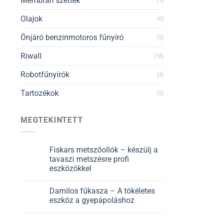
Membrán szettek
(3)
Olajok
(6)
Önjáró benzinmotoros fűnyíró
(2)
Riwall
(18)
Robotfűnyírók
(3)
Tartozékok
(2)
MEGTEKINTETT
Fiskars metszőollók – készülj a
tavaszi metszésre profi
eszközökkel
Damilos fűkasza – A tökéletes
eszköz a gyepápoláshoz