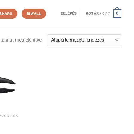
0
BELÉPÉS
KOSÁR /
0
FT
ISKARS
RIWALL
találat megjelenítve
TSZŐOLLÓK