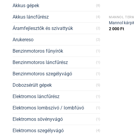
Akkus gépek
(8)
Akkus láncfűrész
(4)
MANNOL TERM
Mannol kárpit
Áramfejlesztők és szivattyúk
2 000
Ft
(2)
Arukereso
(2)
Benzinmotoros fűnyírók
(1)
Benzinmotoros láncfűrész
(1)
Benzinmotoros szegélyvágó
(1)
Dobozsérült gépek
(5)
Elektromos láncfűrész
(1)
Elektromos lombszívó / lombfúvó
(1)
Elektromos sövényvágó
(1)
Elektromos szegélyvágó
(4)