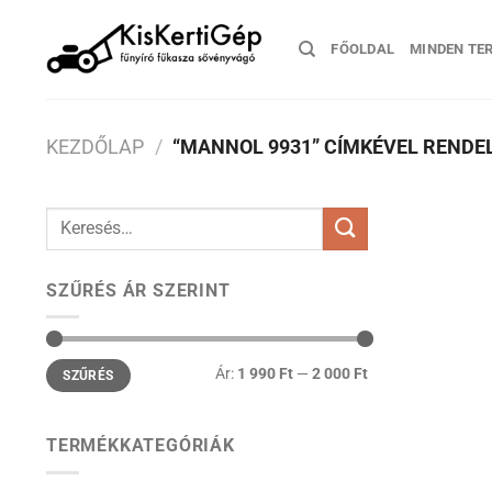
Skip
to
FŐOLDAL
MINDEN TE
content
KEZDŐLAP
/
“MANNOL 9931” CÍMKÉVEL RENDE
Keresés
a
következőre:
SZŰRÉS ÁR SZERINT
Min
Max
Ár:
1 990 Ft
—
2 000 Ft
SZŰRÉS
ár
ár
TERMÉKKATEGÓRIÁK