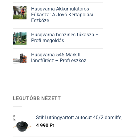
Husqvarna Akkumulátoros
Fűkasza: A Jövő Kertápolási
Eszköze
Husqvarna benzines fűkasza –
Profi megoldás
Husqvarna 545 Mark II
láncfűrész – Profi eszköz
LEGUTÓBB NÉZETT
Stihl utángyártott autocut 40/2 damilfej
4 990
Ft