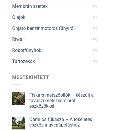
Membrán szettek
(3)
Olajok
(6)
Önjáró benzinmotoros fűnyíró
(2)
Riwall
(18)
Robotfűnyírók
(3)
Tartozékok
(2)
MEGTEKINTETT
Fiskars metszőollók – készülj a
tavaszi metszésre profi
eszközökkel
Damilos fűkasza – A tökéletes
eszköz a gyepápoláshoz