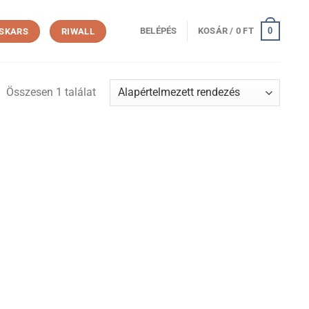
0
BELÉPÉS
KOSÁR /
0
FT
ISKARS
RIWALL
Összesen 1 találat