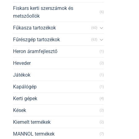
Fiskars kerti szerszámok és
(6)
metszőollók
Fűkasza tartozékok
(60)
Fűrészgép tartozékok
(63)
Heron áramfejlesztő
(1)
Heveder
(2)
Játékok
(1)
Kapálógép
(1)
Kerti gépek
(4)
Kések
(2)
Kiemelt termékek
(2)
MANNOL termékek
(7)