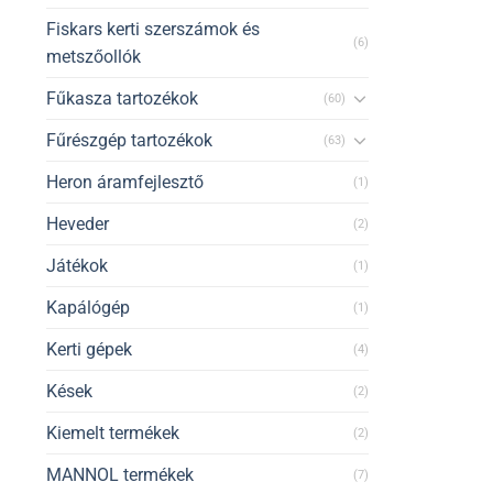
Fiskars kerti szerszámok és
(6)
metszőollók
Fűkasza tartozékok
(60)
Fűrészgép tartozékok
(63)
Heron áramfejlesztő
(1)
Heveder
(2)
Játékok
(1)
Kapálógép
(1)
Kerti gépek
(4)
Kések
(2)
Kiemelt termékek
(2)
MANNOL termékek
(7)