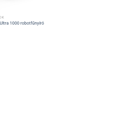
ÓK
ltra 1000 robotfűnyíró