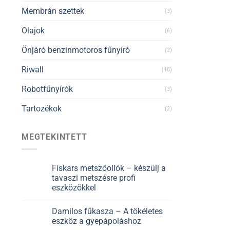
Membrán szettek
(3)
Olajok
(6)
Önjáró benzinmotoros fűnyíró
(2)
Riwall
(18)
Robotfűnyírók
(3)
Tartozékok
(2)
MEGTEKINTETT
Fiskars metszőollók – készülj a
tavaszi metszésre profi
eszközökkel
Damilos fűkasza – A tökéletes
eszköz a gyepápoláshoz