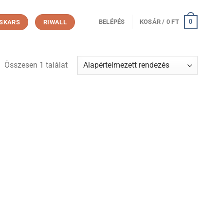
0
BELÉPÉS
KOSÁR /
0
FT
ISKARS
RIWALL
Összesen 1 találat