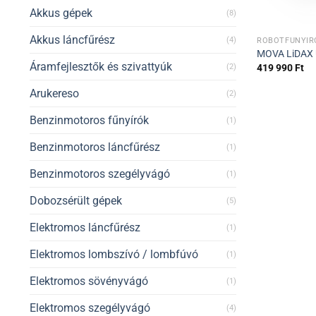
Akkus gépek
(8)
Akkus láncfűrész
(4)
ROBOTFŰNYÍR
MOVA LiDAX U
Áramfejlesztők és szivattyúk
419 990
Ft
(2)
Arukereso
(2)
Benzinmotoros fűnyírók
(1)
Benzinmotoros láncfűrész
(1)
Benzinmotoros szegélyvágó
(1)
Dobozsérült gépek
(5)
Elektromos láncfűrész
(1)
Elektromos lombszívó / lombfúvó
(1)
Elektromos sövényvágó
(1)
Elektromos szegélyvágó
(4)