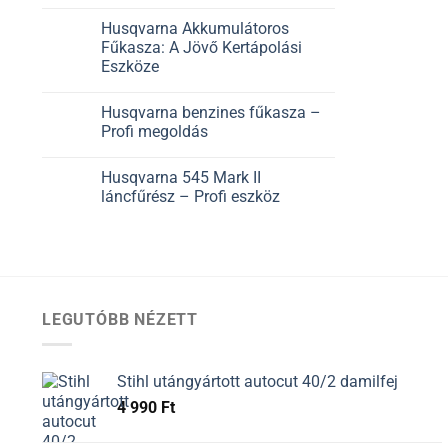
Husqvarna Akkumulátoros
Fűkasza: A Jövő Kertápolási
Eszköze
Husqvarna benzines fűkasza –
Profi megoldás
Husqvarna 545 Mark II
láncfűrész – Profi eszköz
LEGUTÓBB NÉZETT
Stihl utángyártott autocut 40/2 damilfej
4 990
Ft