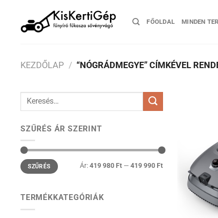
Skip
to
FŐOLDAL
MINDEN TE
content
KEZDŐLAP
/
“NÓGRÁDMEGYE” CÍMKÉVEL REND
Keresés
a
következőre:
SZŰRÉS ÁR SZERINT
Min
Max
Ár:
419 980 Ft
—
419 990 Ft
SZŰRÉS
ár
ár
TERMÉKKATEGÓRIÁK