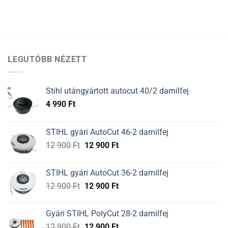
LEGUTÓBB NÉZETT
Stihl utángyártott autocut 40/2 damilfej
4 990
Ft
STIHL gyári AutoCut 46-2 damilfej
Original
Current
12 900
Ft
12 900
Ft
price
price
was:
is:
STIHL gyári AutoCut 36-2 damilfej
12
12
Original
Current
12 900
Ft
12 900
Ft
900 Ft.
900 Ft.
price
price
was:
is:
Gyári STIHL PolyCut 28-2 damilfej
12
12
Original
Current
12 900
Ft
12 900
Ft