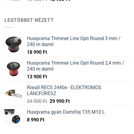
900 Ft.
900 Ft.
price
price
was:
is:
12
12
LEGTÖBBET NÉZETT
900 Ft.
900 Ft.
Husqvarna Trimmer Line Opti Round 3 mm /
240 m damil
18 990
Ft
Husqvarna Trimmer Line Opti Round 2,4 mm /
240 m damil
13 900
Ft
Riwall RECS 2440e - ELEKTROMOS
LÁNCFŰRÉSZ
34 900
Ft
29 990
Ft
Husqvarna gyári Damilfej T35 M10 L
8 990
Ft