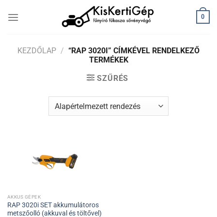
Skip
0
to
content
KEZDŐLAP
/
“RAP 3020I” CÍMKÉVEL RENDELKEZŐ
TERMÉKEK
SZŰRÉS
AKKUS GÉPEK
RAP 3020i SET akkumulátoros
metszőolló (akkuval és töltővel)