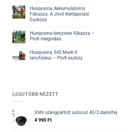
Husqvarna Akkumulátoros
Fűkasza: A Jövő Kertápolási
Eszköze
Husqvarna benzines fűkasza –
Profi megoldás
Husqvarna 545 Mark II
láncfűrész – Profi eszköz
LEGUTÓBB NÉZETT
Stihl utángyártott autocut 40/2 damilfej
4 990
Ft