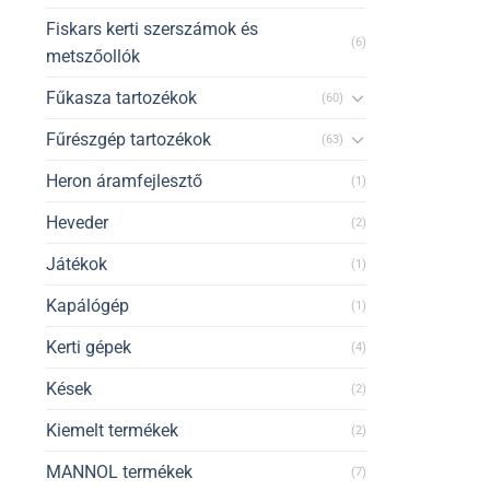
Fiskars kerti szerszámok és
(6)
metszőollók
Fűkasza tartozékok
(60)
Fűrészgép tartozékok
(63)
Heron áramfejlesztő
(1)
Heveder
(2)
Játékok
(1)
Kapálógép
(1)
Kerti gépek
(4)
Kések
(2)
Kiemelt termékek
(2)
MANNOL termékek
(7)