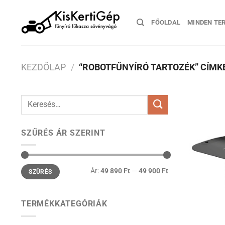
Skip
to
FŐOLDAL
MINDEN TE
content
KEZDŐLAP
/
“ROBOTFŰNYÍRÓ TARTOZÉK” CÍMK
Keresés
a
következőre:
SZŰRÉS ÁR SZERINT
Min
Max
Ár:
49 890 Ft
—
49 900 Ft
SZŰRÉS
ár
ár
TERMÉKKATEGÓRIÁK