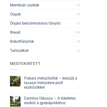
Membrán szettek
(3)
Olajok
(6)
Önjáró benzinmotoros fűnyíró
(2)
Riwall
(18)
Robotfűnyírók
(3)
Tartozékok
(2)
MEGTEKINTETT
Fiskars metszőollók – készülj a
tavaszi metszésre profi
eszközökkel
Damilos fűkasza – A tökéletes
eszköz a gyepápoláshoz