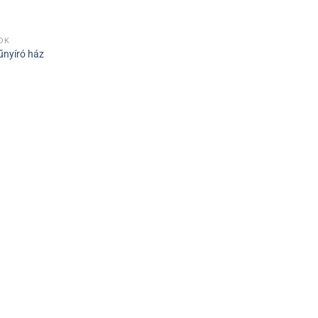
ÓK
nyíró ház