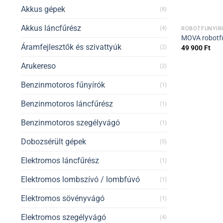
Akkus gépek
(8)
Akkus láncfűrész
(4)
ROBOTFŰNYÍR
MOVA robotfű
Áramfejlesztők és szivattyúk
49 900
Ft
(2)
Arukereso
(2)
Benzinmotoros fűnyírók
(1)
Benzinmotoros láncfűrész
(1)
Benzinmotoros szegélyvágó
(1)
Dobozsérült gépek
(5)
Elektromos láncfűrész
(1)
Elektromos lombszívó / lombfúvó
(1)
Elektromos sövényvágó
(1)
Elektromos szegélyvágó
(4)