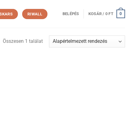
0
BELÉPÉS
KOSÁR /
0
FT
ISKARS
RIWALL
Összesen 1 találat