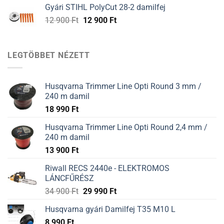
was:
is:
Gyári STIHL PolyCut 28-2 damilfej
12
12
Original
Current
12 900
Ft
12 900
Ft
900 Ft.
900 Ft.
price
price
was:
is:
12
12
LEGTÖBBET NÉZETT
900 Ft.
900 Ft.
Husqvarna Trimmer Line Opti Round 3 mm /
240 m damil
18 990
Ft
Husqvarna Trimmer Line Opti Round 2,4 mm /
240 m damil
13 900
Ft
Riwall RECS 2440e - ELEKTROMOS
LÁNCFŰRÉSZ
34 900
Ft
29 990
Ft
Husqvarna gyári Damilfej T35 M10 L
8 990
Ft