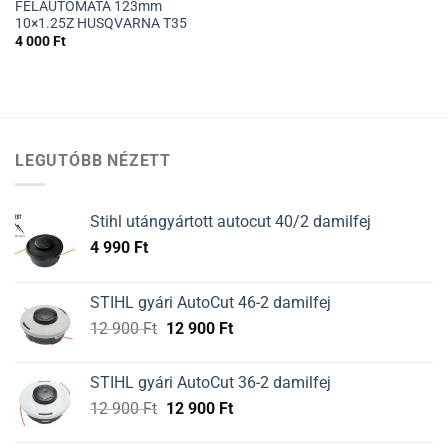
FÉLAUTOMATA 123mm
10×1.25Z HUSQVARNA T35
4 000
Ft
LEGUTÓBB NÉZETT
Stihl utángyártott autocut 40/2 damilfej
4 990
Ft
STIHL gyári AutoCut 46-2 damilfej
Original
Current
12 900
Ft
12 900
Ft
price
price
was:
is:
STIHL gyári AutoCut 36-2 damilfej
12
12
Original
Current
12 900
Ft
12 900
Ft
900 Ft.
900 Ft.
price
price