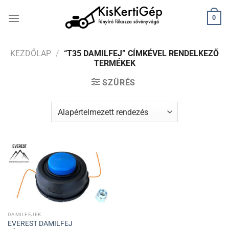
Skip
0
to
content
KEZDŐLAP
/
“T35 DAMILFEJ” CÍMKÉVEL RENDELKEZŐ
TERMÉKEK
SZŰRÉS
DAMILFEJEK
EVEREST DAMILFEJ