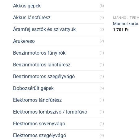
Akkus gépek
(8)
Akkus láncfűrész
(4)
MANNOL TERM
Mannol karbur
Áramfejlesztők és szivattyúk
1 701
Ft
(2)
Arukereso
(2)
Benzinmotoros fűnyírók
(1)
Benzinmotoros láncfűrész
(1)
Benzinmotoros szegélyvágó
(1)
Dobozsérült gépek
(5)
Elektromos láncfűrész
(1)
Elektromos lombszívó / lombfúvó
(1)
Elektromos sövényvágó
(1)
Elektromos szegélyvágó
(4)