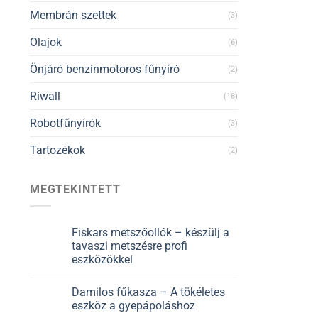
Membrán szettek
(3)
Olajok
(6)
Önjáró benzinmotoros fűnyíró
(2)
Riwall
(18)
Robotfűnyírók
(3)
Tartozékok
(2)
MEGTEKINTETT
Fiskars metszőollók – készülj a
tavaszi metszésre profi
eszközökkel
Damilos fűkasza – A tökéletes
eszköz a gyepápoláshoz