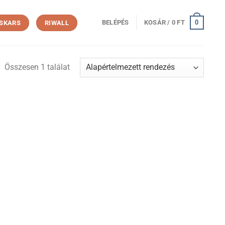
0
BELÉPÉS
KOSÁR /
0
FT
ISKARS
RIWALL
Összesen 1 találat