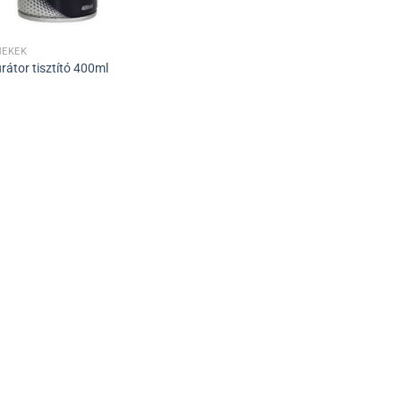
ÉKEK
átor tisztító 400ml