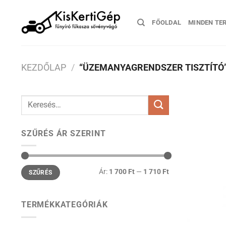
Skip
to
FŐOLDAL
MINDEN TE
content
KEZDŐLAP
/
“ÜZEMANYAGRENDSZER TISZTÍTÓ”
Keresés
a
következőre:
SZŰRÉS ÁR SZERINT
Min
Max
Ár:
1 700 Ft
—
1 710 Ft
SZŰRÉS
ár
ár
TERMÉKKATEGÓRIÁK