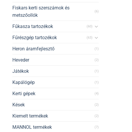
Fiskars kerti szerszámok és
(6)
metszőollók
Fűkasza tartozékok
(60)
Fűrészgép tartozékok
(63)
Heron áramfejlesztő
(1)
Heveder
(2)
Játékok
(1)
Kapálógép
(1)
Kerti gépek
(4)
Kések
(2)
Kiemelt termékek
(2)
MANNOL termékek
(7)