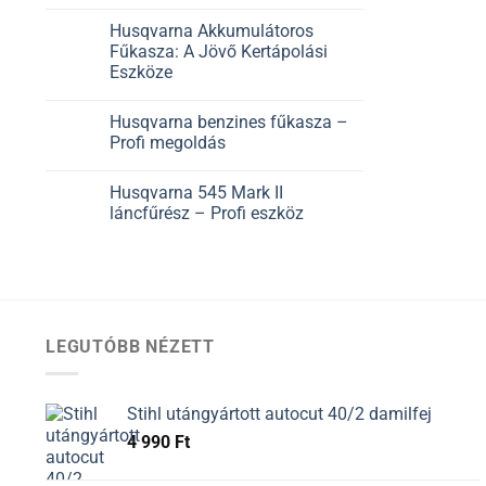
Husqvarna Akkumulátoros
Fűkasza: A Jövő Kertápolási
Eszköze
Husqvarna benzines fűkasza –
Profi megoldás
Husqvarna 545 Mark II
láncfűrész – Profi eszköz
LEGUTÓBB NÉZETT
Stihl utángyártott autocut 40/2 damilfej
4 990
Ft